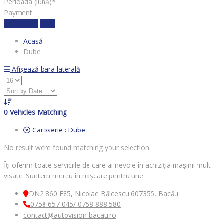
Perioada (lună)*
Payment
Calculează
clear
Acasă
Dube
Afișează bara laterală
0
Vehicles Matching
Caroserie :
Dube
No result were found matching your selection.
Îți oferim toate serviciile de care ai nevoie în achiziția mașinii mult
visate. Suntem mereu în mișcare pentru tine.
DN2 860 E85, Nicolae Bălcescu 607355, Bacău
0758 657 045/ 0758 888 580
contact@autovision-bacau.ro