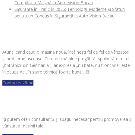
Cumpăra o Mașină la Auto Vision Bacau
Siguranța în Trafic în 2025: Tehnologii Moderne și Sfaturi
pentru un Condus în Siguranță la Auto Vision Bacau
CAUȚI O MAȘINĂ?
Atunci când cauți o mașină nouă, întâlnești fel de fel de vânzători
și probleme ascunse. Cu o echipă bine pregătită, spulberăm mitul
„bătrânicii din Germania”, iar expresia „nu bate, nu troncăne” este
înlocuită de „în stare tehnică foarte bună”.
😊
Contactează-ne
VREI SĂ VINZI O MAȘINĂ?
Îți putem oferi consultanță și spațiul necesar pentru promovarea și
vânzarea mașinii tale.