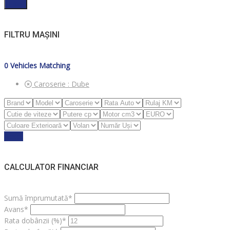
Filter
FILTRU MAȘINI
0
Vehicles Matching
Caroserie :
Dube
Reset
CALCULATOR FINANCIAR
Sumă împrumutată*
Avans*
Rata dobânzii (%)*