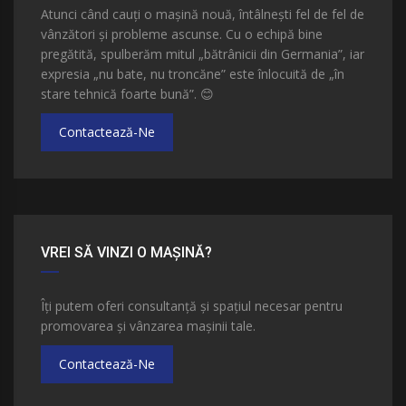
Atunci când cauți o mașină nouă, întâlnești fel de fel de
vânzători și probleme ascunse. Cu o echipă bine
pregătită, spulberăm mitul „bătrânicii din Germania”, iar
expresia „nu bate, nu troncăne” este înlocuită de „în
stare tehnică foarte bună”.
😊
Contactează-Ne
VREI SĂ VINZI O MAȘINĂ?
Îți putem oferi consultanță și spațiul necesar pentru
promovarea și vânzarea mașinii tale.
Contactează-Ne