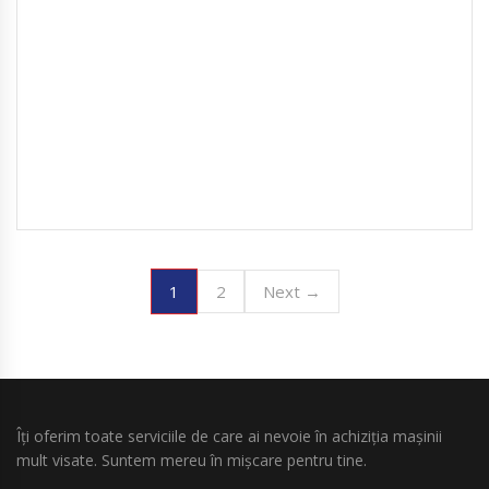
1
2
Next →
Îți oferim toate serviciile de care ai nevoie în achiziția mașinii
mult visate. Suntem mereu în mișcare pentru tine.