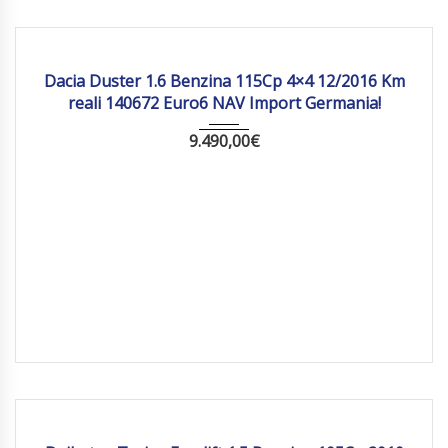
2016
Manua...
140 672
Dacia Duster 1.6 Benzina 115Cp 4×4 12/2016 Km
reali 140672 Euro6 NAV Import Germania!
9.490,00
€
2010
Manua...
175 358