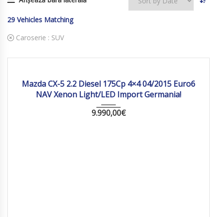
29
Vehicles Matching
Caroserie :
SUV
2015
Manua...
211 019
Mazda CX-5 2.2 Diesel 175Cp 4×4 04/2015 Euro6
NAV Xenon Light/LED Import Germania!
9.990,00
€