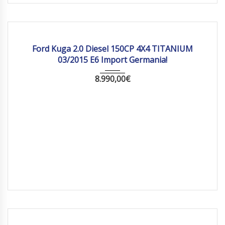
2015
Manua...
197 284
Ford Kuga 2.0 Diesel 150CP 4X4 TITANIUM
03/2015 E6 Import Germania!
8.990,00
€
2011
Autom...
161 778