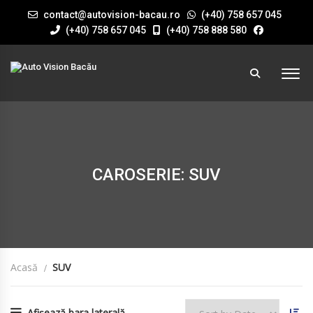
contact@autovision-bacau.ro
(+40) 758 657 045
(+40) 758 657 045
(+40) 758 888 580
CAROSERIE: SUV
Acasă
SUV
Afișează bara laterală