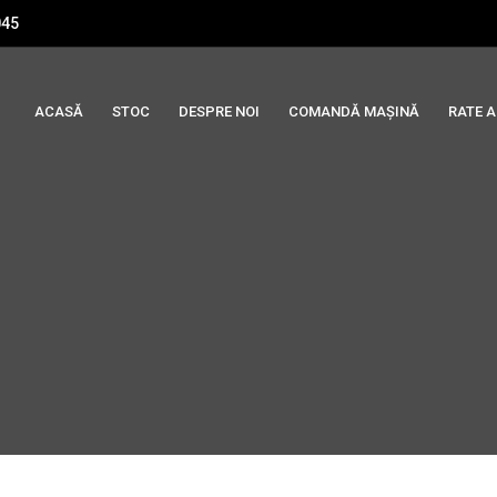
045
ACASĂ
STOC
DESPRE NOI
COMANDĂ MAȘINĂ
RATE 