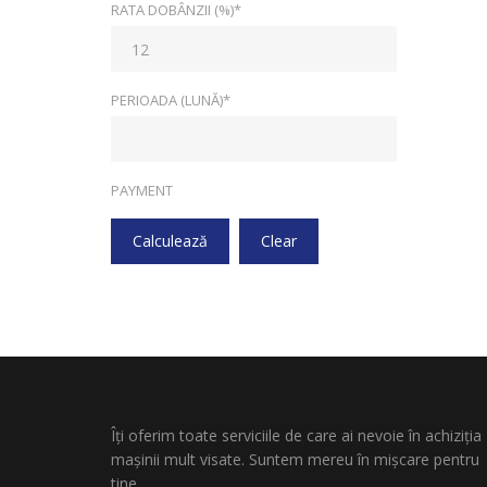
RATA DOBÂNZII (%)*
PERIOADA (LUNĂ)*
PAYMENT
Calculează
Clear
Îți oferim toate serviciile de care ai nevoie în achiziția
mașinii mult visate. Suntem mereu în mișcare pentru
tine.