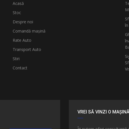
Acasă
Te
Mo
Stoc
Sf
Despre noi
în
Comandă mașină
Gh
Rate Auto
în
B
Transport Auto
Si
Stiri
Sf
Contact
Vi
VREI SĂ VINZI O MAȘIN
e
Îți putem oferi consultanță 