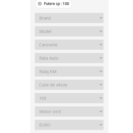
Putere cp :
100