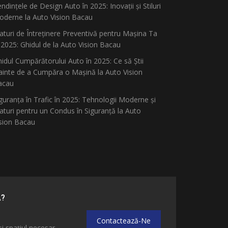
ndințele de Design Auto în 2025: Inovații și Stiluri
derne la Auto Vision Bacau
aturi de Întreținere Preventivă pentru Mașina Ta
 2025: Ghidul de la Auto Vision Bacau
idul Cumpărătorului Auto în 2025: Ce să Știi
ainte de a Cumpăra o Mașină la Auto Vision
acau
guranța în Trafic în 2025: Tehnologii Moderne și
aturi pentru un Condus în Siguranță la Auto
sion Bacau
Ă?
Contactează-Ne
și spațiul necesar