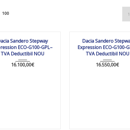
100
025
Manua...
10 km
2025
Manua...
1
acia Sandero Stepway
Dacia Sandero Stepw
pression ECO-G100-GPL–
Expression ECO-G100-G
TVA Deductibil NOU
TVA Deductibil NOU
16.100,00
€
16.550,00
€