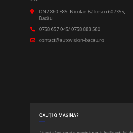
DN2 860 E85, Nicolae Bălcescu 607355,
Bacău
0758 657 045/ 0758 888 580
contact@autovision-bacau.ro
CAUȚI O MAȘINĂ?
Atunci când cauți o mașină nouă, întâlnești fel d