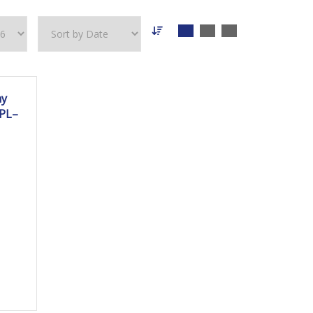
0 km
ay
PL–