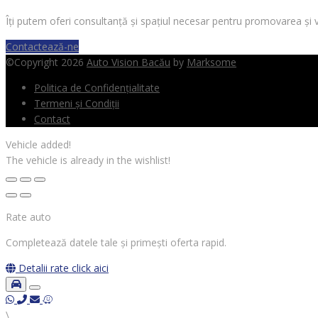
Îți putem oferi consultanță și spațiul necesar pentru promovarea și 
Contactează-ne
©Copyright 2026
Auto Vision Bacău
by
Marksome
Politica de Confidențialitate
Termeni și Condiții
Contact
Vehicle added!
The vehicle is already in the wishlist!
Rate auto
Completează datele tale și primești oferta rapid.
Detalii rate
click aici
\