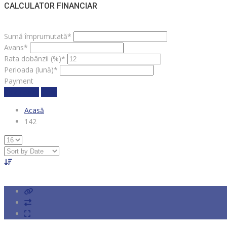
CALCULATOR FINANCIAR
Sumă împrumutată*
Avans*
Rata dobânzii (%)*
Perioada (lună)*
Payment
Calculează
clear
Acasă
142