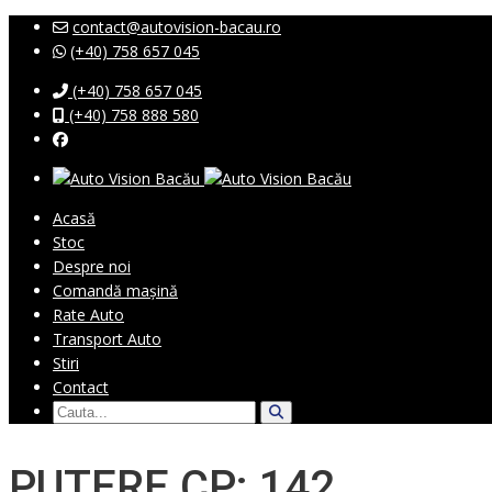
contact@autovision-bacau.ro
(+40) 758 657 045
(+40) 758 657 045
(+40) 758 888 580
Acasă
Stoc
Despre noi
Comandă mașină
Rate Auto
Transport Auto
Stiri
Contact
PUTERE CP: 142