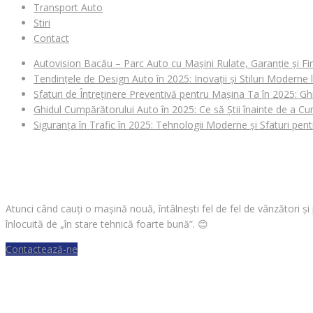
Transport Auto
Stiri
Contact
Autovision Bacău – Parc Auto cu Mașini Rulate, Garanție și Fi
Tendințele de Design Auto în 2025: Inovații și Stiluri Moderne
Sfaturi de Întreținere Preventivă pentru Mașina Ta în 2025: Gh
Ghidul Cumpărătorului Auto în 2025: Ce să Știi înainte de a 
Siguranța în Trafic în 2025: Tehnologii Moderne și Sfaturi pen
CAUȚI O MAȘINĂ?
Atunci când cauți o mașină nouă, întâlnești fel de fel de vânzători ș
înlocuită de „în stare tehnică foarte bună”.
😊
Contactează-ne
VREI SĂ VINZI O MAȘINĂ?