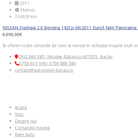
2011
Manua...
234029 km
NISSAN Qashqai 2.0 Benzina 142Cp 06/2011 Euro5 NAV Panorama 
6.690,00
€
Îți oferim toate serviciile de care ai nevoie în achiziția mașinii mult
DN2 860 E85, Nicolae Bălcescu 607355, Bacău
0758 657 045/ 0758 888 580
contact@autovision-bacau.ro
MENIU
Acasă
Stoc
Despre noi
Comandă mașină
Rate Auto