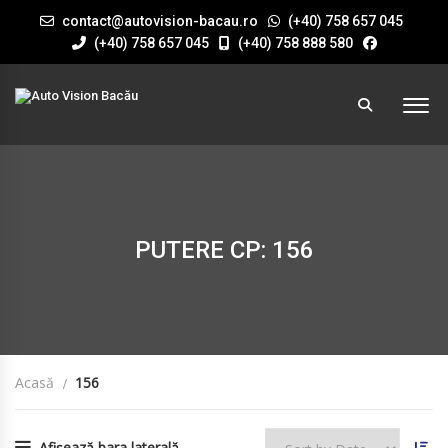
contact@autovision-bacau.ro
(+40) 758 657 045
(+40) 758 657 045
(+40) 758 888 580
PUTERE CP: 156
Acasă
156
Afișează bara laterală