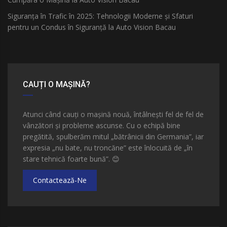
Siguranța în Trafic în 2025: Tehnologii Moderne și Sfaturi
pentru un Condus în Siguranță la Auto Vision Bacau
CAUȚI O MAȘINĂ?
Atunci când cauți o mașină nouă, întâlnești fel de fel de
vânzători și probleme ascunse. Cu o echipă bine
pregătită, spulberăm mitul „bătrânicii din Germania”, iar
expresia „nu bate, nu troncăne” este înlocuită de „în
stare tehnică foarte bună”.
😊
Contactează-Ne