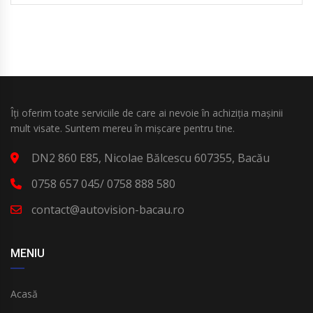
Îți oferim toate serviciile de care ai nevoie în achiziția mașinii
mult visate. Suntem mereu în mișcare pentru tine.
DN2 860 E85, Nicolae Bălcescu 607355, Bacău
0758 657 045/ 0758 888 580
contact@autovision-bacau.ro
MENIU
Acasă