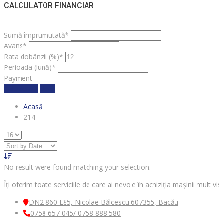
CALCULATOR FINANCIAR
Sumă împrumutată*
Avans*
Rata dobânzii (%)*
Perioada (lună)*
Payment
Calculează
clear
Acasă
214
No result were found matching your selection.
Îți oferim toate serviciile de care ai nevoie în achiziția mașinii mult
DN2 860 E85, Nicolae Bălcescu 607355, Bacău
0758 657 045/ 0758 888 580