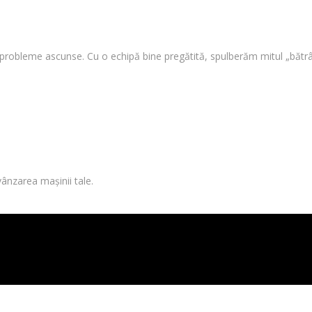
i probleme ascunse. Cu o echipă bine pregătită, spulberăm mitul „bătrâ
vânzarea mașinii tale.