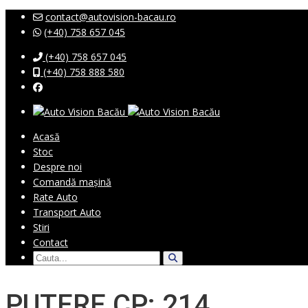
contact@autovision-bacau.ro
(+40) 758 657 045
(+40) 758 657 045
(+40) 758 888 580
Acasă
Stoc
Despre noi
Comandă mașină
Rate Auto
Transport Auto
Stiri
Contact
PUTERE CP: 214