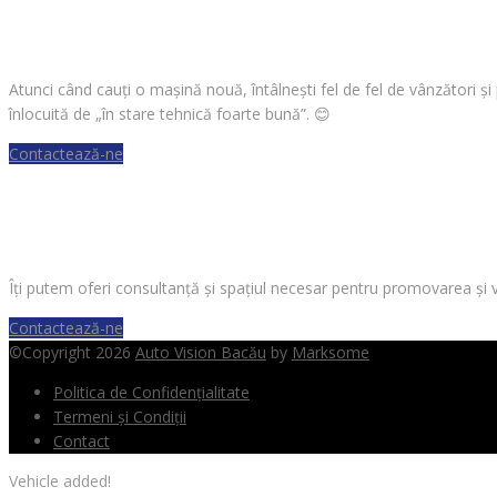
CAUȚI O MAȘINĂ?
Atunci când cauți o mașină nouă, întâlnești fel de fel de vânzători ș
înlocuită de „în stare tehnică foarte bună”.
😊
Contactează-ne
VREI SĂ VINZI O MAȘINĂ?
Îți putem oferi consultanță și spațiul necesar pentru promovarea și 
Contactează-ne
©Copyright 2026
Auto Vision Bacău
by
Marksome
Politica de Confidențialitate
Termeni și Condiții
Contact
Vehicle added!