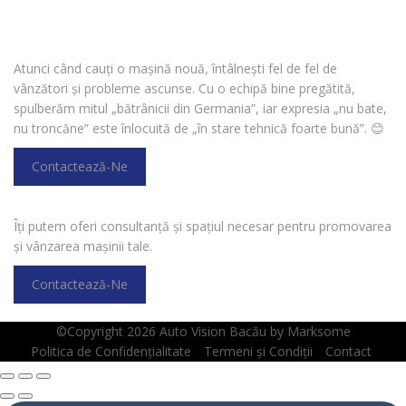
CAUȚI O MAȘINĂ?
Atunci când cauți o mașină nouă, întâlnești fel de fel de
vânzători și probleme ascunse. Cu o echipă bine pregătită,
spulberăm mitul „bătrânicii din Germania”, iar expresia „nu bate,
nu troncăne” este înlocuită de „în stare tehnică foarte bună”.
😊
Contactează-Ne
VREI SĂ VINZI O MAȘINĂ?
Îți putem oferi consultanță și spațiul necesar pentru promovarea
și vânzarea mașinii tale.
Contactează-Ne
©Copyright 2026
Auto Vision Bacău
by
Marksome
Politica de Confidențialitate
Termeni și Condiții
Contact