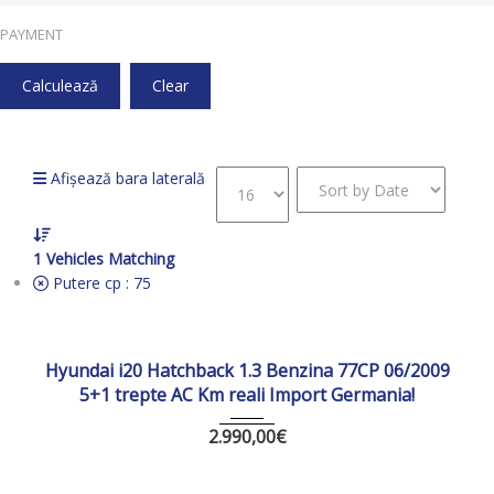
PAYMENT
Calculează
Clear
Acasă
75
Afișează bara laterală
1
Vehicles Matching
Putere cp :
75
2009
Manua...
138603 km
Hyundai i20 Hatchback 1.3 Benzina 77CP 06/2009
5+1 trepte AC Km reali Import Germania!
2.990,00
€