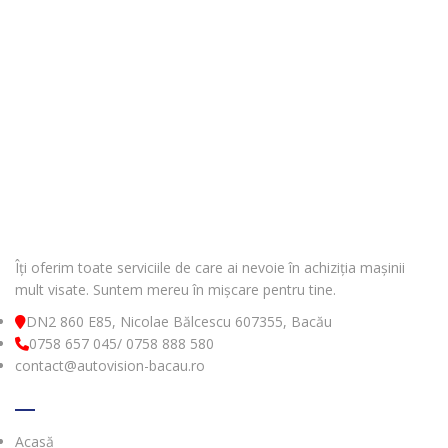
Îți oferim toate serviciile de care ai nevoie în achiziția mașinii
mult visate. Suntem mereu în mișcare pentru tine.
DN2 860 E85, Nicolae Bălcescu 607355, Bacău
0758 657 045/ 0758 888 580
contact@autovision-bacau.ro
MENIU
Acasă