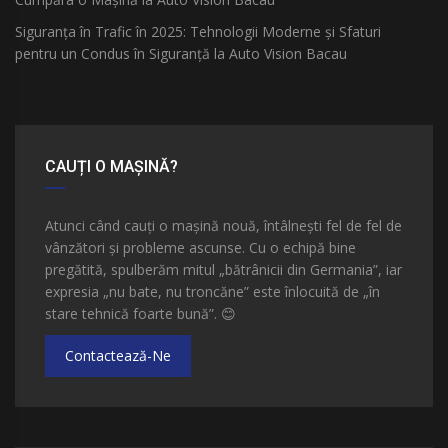
Siguranța în Trafic în 2025: Tehnologii Moderne și Sfaturi
pentru un Condus în Siguranță la Auto Vision Bacau
CAUȚI O MAȘINĂ?
Atunci când cauți o mașină nouă, întâlnești fel de fel de
vânzători și probleme ascunse. Cu o echipă bine
pregătită, spulberăm mitul „bătrânicii din Germania”, iar
expresia „nu bate, nu troncăne” este înlocuită de „în
stare tehnică foarte bună”.
😊
Contactează-Ne