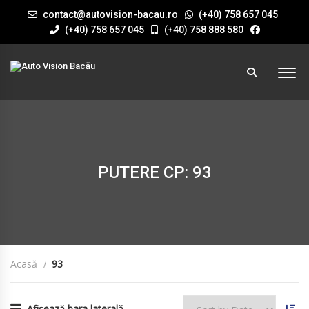
contact@autovision-bacau.ro
(+40) 758 657 045
(+40) 758 657 045
(+40) 758 888 580
PUTERE CP: 93
Acasă
93
Afișează bara laterală