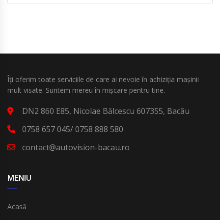
Îți oferim toate serviciile de care ai nevoie în achiziția mașinii
mult visate. Suntem mereu în mișcare pentru tine.
DN2 860 E85, Nicolae Bălcescu 607355, Bacău
0758 657 045/ 0758 888 580
contact@autovision-bacau.ro
MENIU
Acasă