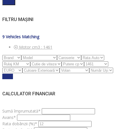
Filter
FILTRU MAȘINI
9
Vehicles Matching
Motor cm3 :
1461
Reset
CALCULATOR FINANCIAR
Sumă împrumutată*
Avans*
Rata dobânzii (%)*