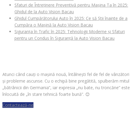
Sfaturi de Întreținere Preventivă pentru Mașina Ta în 2025:
Ghidul de la Auto Vision Bacau
Ghidul Cumpărătorului Auto în 2025: Ce să Știi înainte de a
Cumpăra o Mașină la Auto Vision Bacau
Siguranța în Trafic în 2025: Tehnologii Moderne și Sfaturi
pentru un Condus în Siguranță la Auto Vision Bacau
CAUȚI O MAȘINĂ?
Atunci când cauți o mașină nouă, întâlnești fel de fel de vânzători
și probleme ascunse. Cu o echipă bine pregătită, spulberăm mitul
„bătrânicii din Germania”, iar expresia „nu bate, nu troncăne” este
înlocuită de „în stare tehnică foarte bună”.
😊
Contactează-ne
VREI SĂ VINZI O MAȘINĂ?