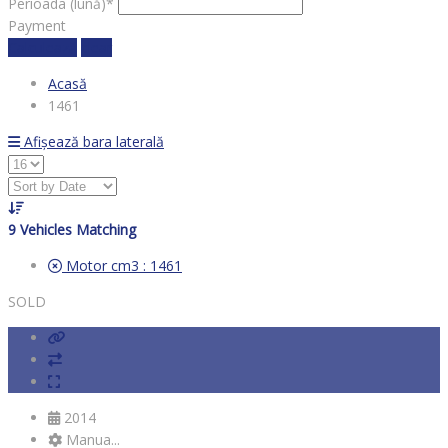
Perioada (lună)*
Payment
Calculează
clear
Acasă
1461
Afișează bara laterală
9
Vehicles Matching
Motor cm3 :
1461
SOLD
2014
Manua...