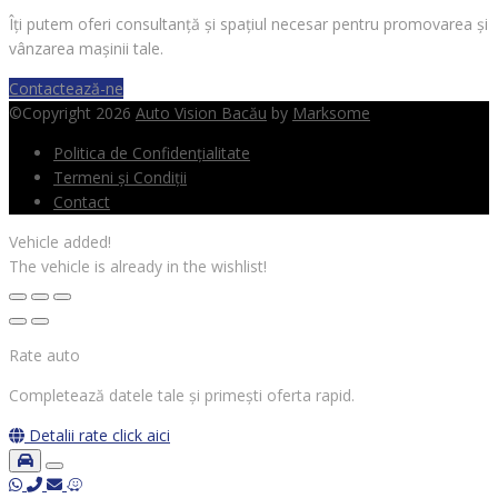
Îți putem oferi consultanță și spațiul necesar pentru promovarea și
vânzarea mașinii tale.
Contactează-ne
©Copyright 2026
Auto Vision Bacău
by
Marksome
Politica de Confidențialitate
Termeni și Condiții
Contact
Vehicle added!
The vehicle is already in the wishlist!
Rate auto
Completează datele tale și primești oferta rapid.
Detalii rate
click aici