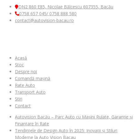
DN2 860 E85, Nicolae Bălcescu 607355, Bacău
0758 657 045/ 0758 888 580
contact@autovision-bacau.ro
MENIU
Acasă
Stoc
Despre noi
Comandă mașină
Rate Auto
Transport Auto
Stiri
Contact
Autovision Bacău – Parc Auto cu Mașini Rulate, Garanție și
Finanțare în Rate
Tendințele de Design Auto în 2025: Inovații și Stiluri
Moderne la Auto Vision Bacau