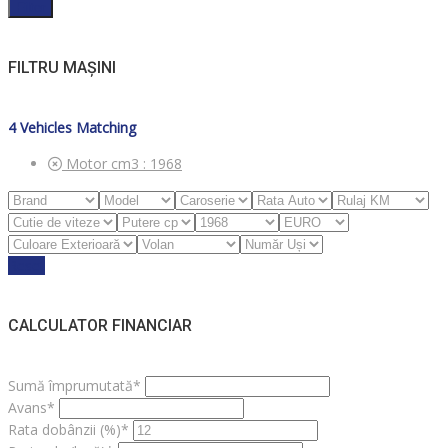
Filter
FILTRU MAȘINI
4
Vehicles Matching
Motor cm3 :
1968
Reset
CALCULATOR FINANCIAR
Sumă împrumutată*
Avans*
Rata dobânzii (%)*