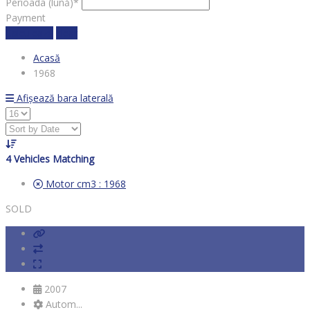
Perioada (lună)*
Payment
Calculează
clear
Acasă
1968
Afișează bara laterală
4
Vehicles Matching
Motor cm3 :
1968
SOLD
2007
Autom...