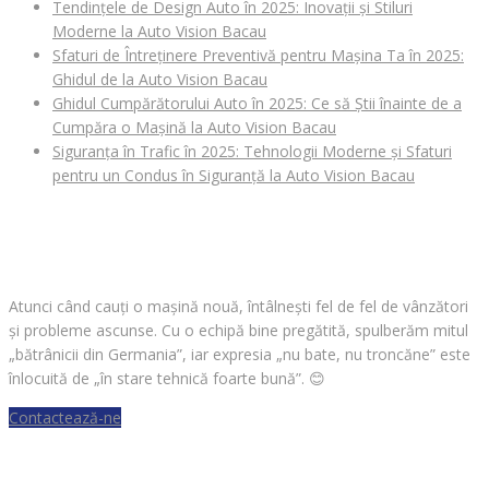
Tendințele de Design Auto în 2025: Inovații și Stiluri
Moderne la Auto Vision Bacau
Sfaturi de Întreținere Preventivă pentru Mașina Ta în 2025:
Ghidul de la Auto Vision Bacau
Ghidul Cumpărătorului Auto în 2025: Ce să Știi înainte de a
Cumpăra o Mașină la Auto Vision Bacau
Siguranța în Trafic în 2025: Tehnologii Moderne și Sfaturi
pentru un Condus în Siguranță la Auto Vision Bacau
CAUȚI O MAȘINĂ?
Atunci când cauți o mașină nouă, întâlnești fel de fel de vânzători
și probleme ascunse. Cu o echipă bine pregătită, spulberăm mitul
„bătrânicii din Germania”, iar expresia „nu bate, nu troncăne” este
înlocuită de „în stare tehnică foarte bună”.
😊
Contactează-ne
VREI SĂ VINZI O MAȘINĂ?