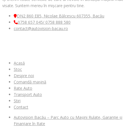
visate. Suntem mereu în mișcare pentru tine.
DN2 860 E85, Nicolae Bălcescu 607355, Bacău
0758 657 045/ 0758 888 580
contact@autovision-bacau.ro
MENIU
Acasă
Stoc
Despre noi
Comandă mașină
Rate Auto
Transport Auto
Stiri
Contact
Autovision Bacău – Parc Auto cu Mașini Rulate, Garanție și
Finanțare în Rate