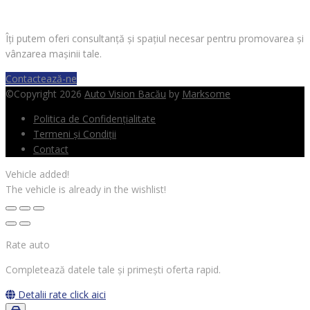
Îți putem oferi consultanță și spațiul necesar pentru promovarea și
vânzarea mașinii tale.
Contactează-ne
©Copyright 2026
Auto Vision Bacău
by
Marksome
Politica de Confidențialitate
Termeni și Condiții
Contact
Vehicle added!
The vehicle is already in the wishlist!
Rate auto
Completează datele tale și primești oferta rapid.
Detalii rate
click aici