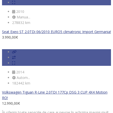
2010
Manua...
278832 km
Seat Exeo ST 2.0TDi 06/2010 EURO5 climatronic Import Germania!
3.990,00
€
2014
Autom...
182442 km
Volkswagen Tiguan R-Line 2.0TDI 177Cp DSG 3 CUP 4X4 Motion
RO!
12.990,00
€
Îți oferim toate serviciile de care ai nevoie în achiziția mașinii mult