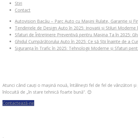
Stiri
Contact
Autovision Bacău – Parc Auto cu Mașini Rulate, Garanție și Fi
Tendințele de Design Auto în 2025: Inovații și Stiluri Moderne
Sfaturi de Întreținere Preventivă pentru Mașina Ta în 2025: Gh
Ghidul Cumpărătorului Auto în 2025: Ce să Știi înainte de a 
Siguranța în Trafic în 2025: Tehnologii Moderne și Sfaturi pen
CAUȚI O MAȘINĂ?
Atunci când cauți o mașină nouă, întâlnești fel de fel de vânzători ș
înlocuită de „în stare tehnică foarte bună”.
😊
Contactează-ne
VREI SĂ VINZI O MAȘINĂ?