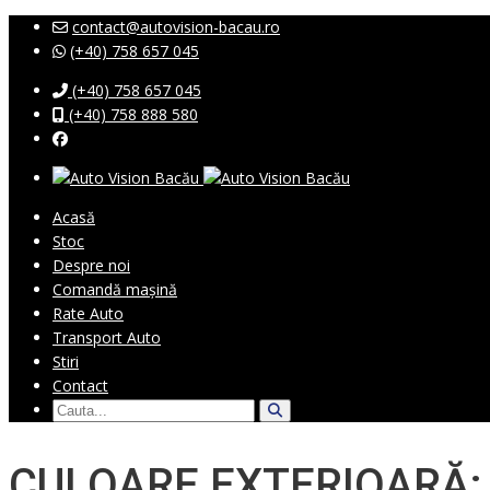
contact@autovision-bacau.ro
(+40) 758 657 045
(+40) 758 657 045
(+40) 758 888 580
Acasă
Stoc
Despre noi
Comandă mașină
Rate Auto
Transport Auto
Stiri
Contact
CULOARE EXTERIOARĂ: