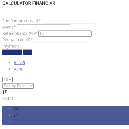
CALCULATOR FINANCIAR
Sumă împrumutată*
Avans*
Rata dobânzii (%)*
Perioada (lună)*
Payment
Calculează
clear
Acasă
Auriu
SOLD