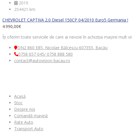
2010
254421 km
CHEVROLET CAPTIVA 2.0 Diesel 150CP 04/2010 Euro5 Germania !
4.990,00
€
Îți oferim toate serviciile de care ai nevoie în achiziția mașinii mult
DN2 860 E85, Nicolae Bălcescu 607355, Bacău
0758 657 045/ 0758 888 580
contact@autovision-bacau.ro
MENIU
Acasă
Stoc
Despre noi
Comandă mașină
Rate Auto
Transport Auto