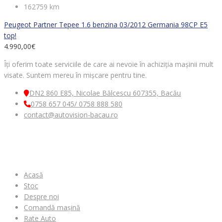
162759 km
Peugeot Partner Tepee 1.6 benzina 03/2012 Germania 98CP E5
top!
4.990,00
€
Îți oferim toate serviciile de care ai nevoie în achiziția mașinii mult
visate. Suntem mereu în mișcare pentru tine.
DN2 860 E85, Nicolae Bălcescu 607355, Bacău
0758 657 045/ 0758 888 580
contact@autovision-bacau.ro
MENIU
Acasă
Stoc
Despre noi
Comandă mașină
Rate Auto