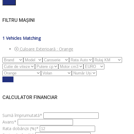
Filter
FILTRU MAȘINI
1
Vehicles Matching
Culoare Exterioară :
Orange
Reset
CALCULATOR FINANCIAR
Sumă împrumutată*
Avans*
Rata dobânzii (%)*