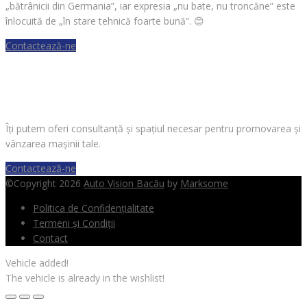
„bătrânicii din Germania”, iar expresia „nu bate, nu troncăne” este
înlocuită de „în stare tehnică foarte bună”.
😊
Contactează-ne
VREI SĂ VINZI O MAȘINĂ?
Îți putem oferi consultanță și spațiul necesar pentru promovarea și
vânzarea mașinii tale.
Contactează-ne
©Copyright 2026
Auto Vision Bacău
by
Marksome
Politica de Confidențialitate
Termeni și Condiții
Contact
Vehicle added!
The vehicle is already in the wishlist!