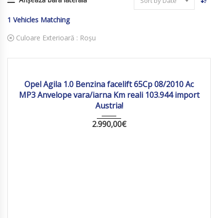
Sort by Date
1
Vehicles Matching
Culoare Exterioară :
Roșu
2010
Manua...
103 944
Opel Agila 1.0 Benzina facelift 65Cp 08/2010 Ac
MP3 Anvelope vara/iarna Km reali 103.944 import
Austria!
2.990,00
€