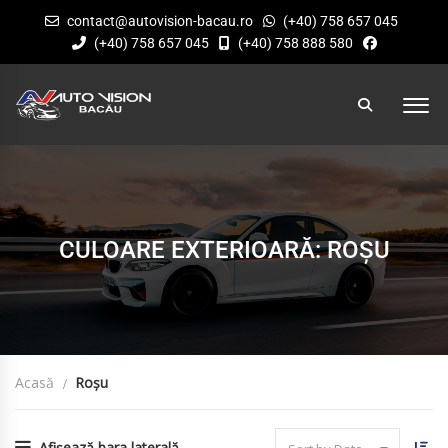
contact@autovision-bacau.ro
(+40) 758 657 045
(+40) 758 657 045
(+40) 758 888 580
CULOARE EXTERIOARĂ: ROȘU
Acasă
Roșu
Afișează bara laterală