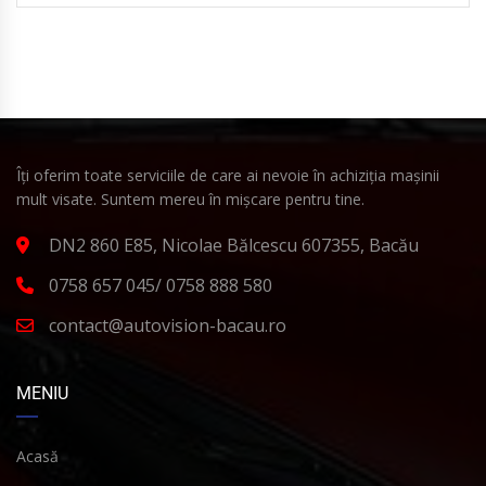
Îți oferim toate serviciile de care ai nevoie în achiziția mașinii
mult visate. Suntem mereu în mișcare pentru tine.
DN2 860 E85, Nicolae Bălcescu 607355, Bacău
0758 657 045/ 0758 888 580
contact@autovision-bacau.ro
MENIU
Acasă