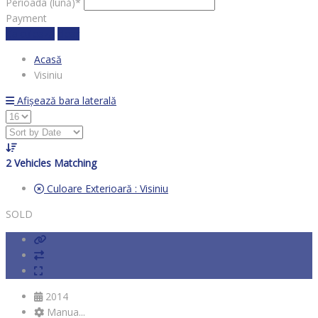
Perioada (lună)*
Payment
Calculează
clear
Acasă
Visiniu
Afișează bara laterală
2
Vehicles Matching
Culoare Exterioară :
Visiniu
SOLD
2014
Manua...