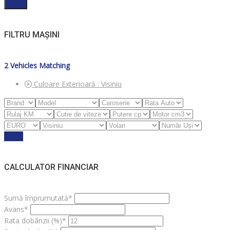
Filter
FILTRU MAȘINI
2
Vehicles Matching
Culoare Exterioară :
Visiniu
Reset
CALCULATOR FINANCIAR
Sumă împrumutată*
Avans*
Rata dobânzii (%)*