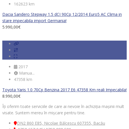
162623 km
Dacia Sandero Stepway 1.5 dCI 90Cp 12/2014 Euro5 AC Clima in
stare impecabila import Germania!
5.990,00
€
2017
Manua...
47358 km
Toyota Yaris 1.0 70Cp Benzina 2017 E6 47358 Km reali Impecabila!
8.990,00
€
Îți oferim toate serviciile de care ai nevoie în achiziția mașinii mult
visate. Suntem mereu în mișcare pentru tine.
DN2 860 E85, Nicolae Bălcescu 607355, Bacău