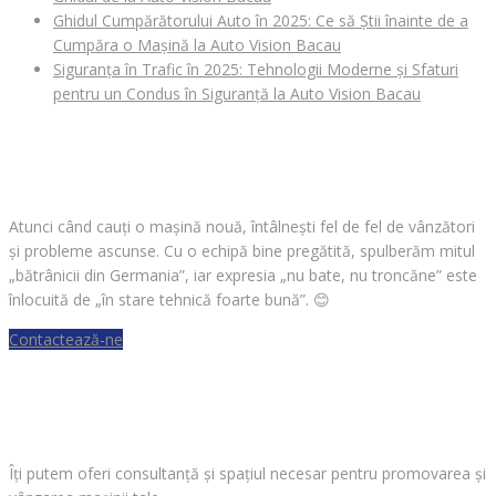
Ghidul Cumpărătorului Auto în 2025: Ce să Știi înainte de a
Cumpăra o Mașină la Auto Vision Bacau
Siguranța în Trafic în 2025: Tehnologii Moderne și Sfaturi
pentru un Condus în Siguranță la Auto Vision Bacau
CAUȚI O MAȘINĂ?
Atunci când cauți o mașină nouă, întâlnești fel de fel de vânzători
și probleme ascunse. Cu o echipă bine pregătită, spulberăm mitul
„bătrânicii din Germania”, iar expresia „nu bate, nu troncăne” este
înlocuită de „în stare tehnică foarte bună”.
😊
Contactează-ne
VREI SĂ VINZI O MAȘINĂ?
Îți putem oferi consultanță și spațiul necesar pentru promovarea și