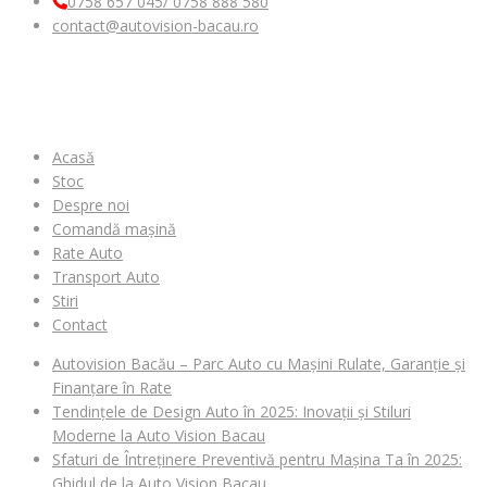
0758 657 045/ 0758 888 580
contact@autovision-bacau.ro
MENIU
Acasă
Stoc
Despre noi
Comandă mașină
Rate Auto
Transport Auto
Stiri
Contact
Autovision Bacău – Parc Auto cu Mașini Rulate, Garanție și
Finanțare în Rate
Tendințele de Design Auto în 2025: Inovații și Stiluri
Moderne la Auto Vision Bacau
Sfaturi de Întreținere Preventivă pentru Mașina Ta în 2025:
Ghidul de la Auto Vision Bacau