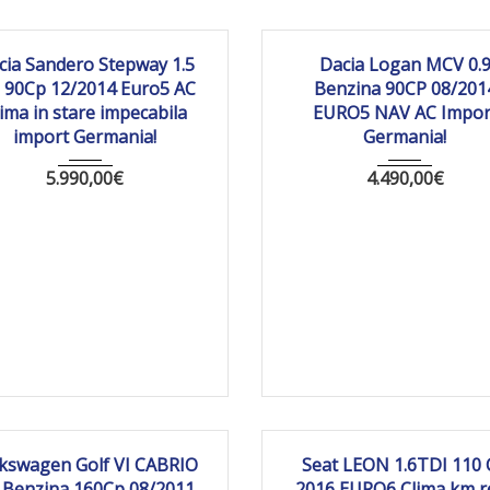
14
Manua...
162623 km
2014
Manua...
177
cia Sandero Stepway 1.5
Dacia Logan MCV 0.
I 90Cp 12/2014 Euro5 AC
Benzina 90CP 08/201
ima in stare impecabila
EURO5 NAV AC Impor
import Germania!
Germania!
5.990,00
€
4.490,00
€
011
Manua...
178 198
2016
Manua...
19
kswagen Golf VI CABRIO
Seat LEON 1.6TDI 110 
4 Benzina 160Cp 08/2011
2016 EURO6 Clima km re