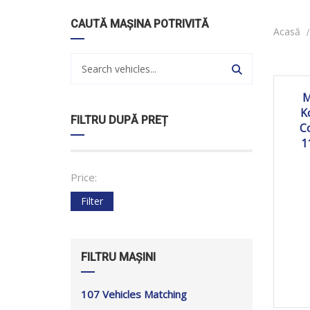
CAUTĂ MAȘINA POTRIVITĂ
Acasă
20
M
K
FILTRU DUPĂ PREȚ
C
1
Price:
Filter
FILTRU MAȘINI
107
Vehicles Matching