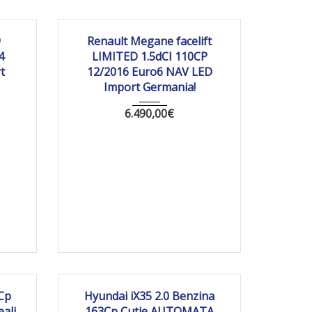
520 km
2016
Manua...
233 461
9
Renault Megane facelift
4
LIMITED 1.5dCI 110CP
t
12/2016 Euro6 NAV LED
Import Germania!
6.490,00
€
1 373
2011
Autom...
161 778
Cp
Hyundai iX35 2.0 Benzina
ali
163Cp Cutie AUTOMATA