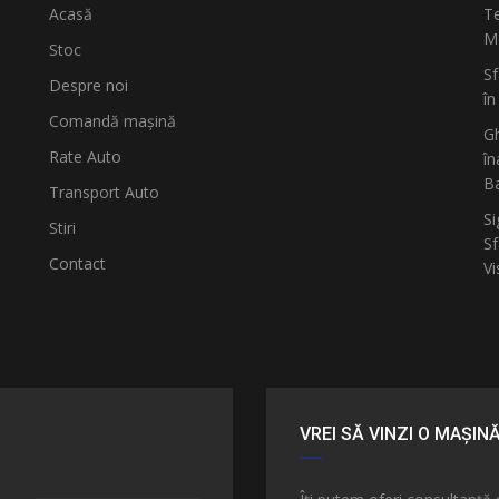
Acasă
Te
Mo
Stoc
Sf
Despre noi
în
Comandă mașină
Gh
Rate Auto
în
B
Transport Auto
Si
Stiri
Sf
Contact
Vi
VREI SĂ VINZI O MAȘIN