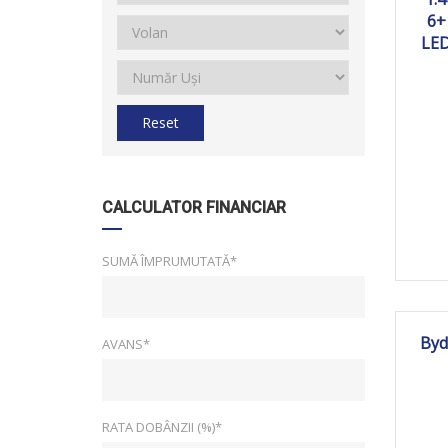
6+
LED
Reset
CALCULATOR FINANCIAR
SUMĂ ÎMPRUMUTATĂ*
Byd
AVANS*
RATA DOBÂNZII (%)*