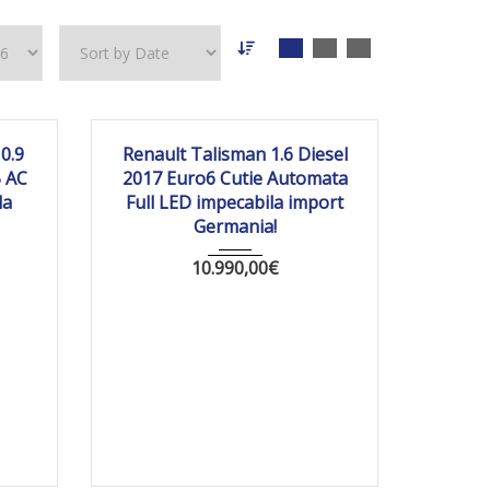
7 704
2017
Autom...
203 459
0.9
Renault Talisman 1.6 Diesel
5 AC
2017 Euro6 Cutie Automata
la
Full LED impecabila import
Germania!
10.990,00
€