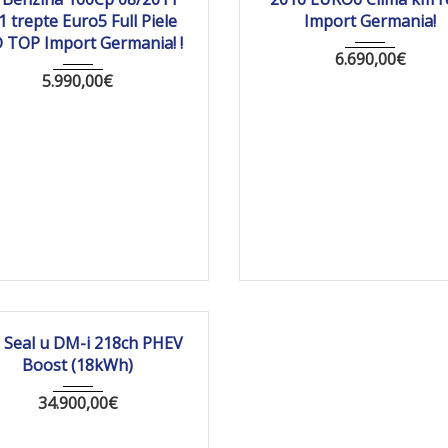
1 trepte Euro5 Full Piele
Import Germania!
 TOP Import Germania! !
6.690,00
€
5.990,00
€
2026
Autom...
10 km
 Seal u DM-i 218ch PHEV
Boost (18kWh)
34.900,00
€