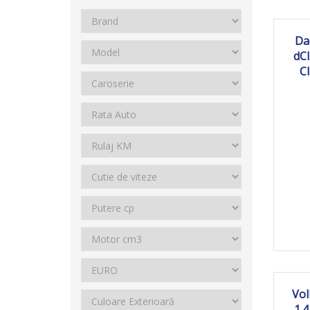
20
Da
dC
Cl
2
Vol
1.