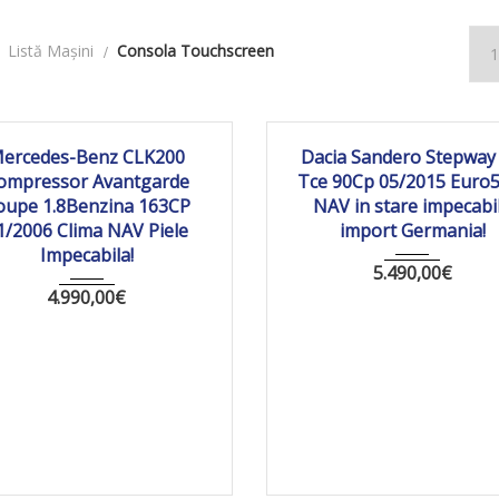
Listă Mașini
Consola Touchscreen
06
Manua...
261265 km
2015
Manua...
20
ercedes-Benz CLK200
Dacia Sandero Stepway 
ompressor Avantgarde
Tce 90Cp 05/2015 Euro
oupe 1.8Benzina 163CP
NAV in stare impecabi
1/2006 Clima NAV Piele
import Germania!
Impecabila!
5.490,00
€
4.990,00
€