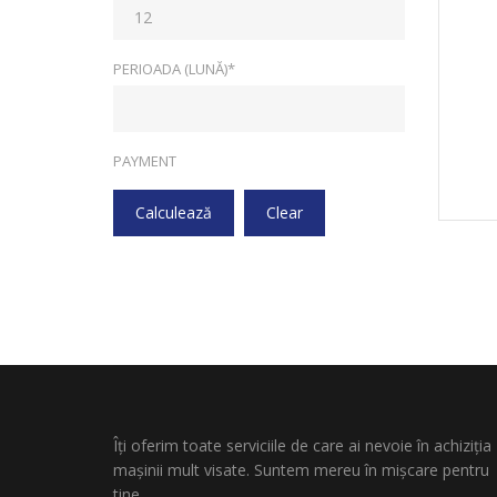
PERIOADA (LUNĂ)*
PAYMENT
Calculează
Clear
Îți oferim toate serviciile de care ai nevoie în achiziția
mașinii mult visate. Suntem mereu în mișcare pentru
tine.