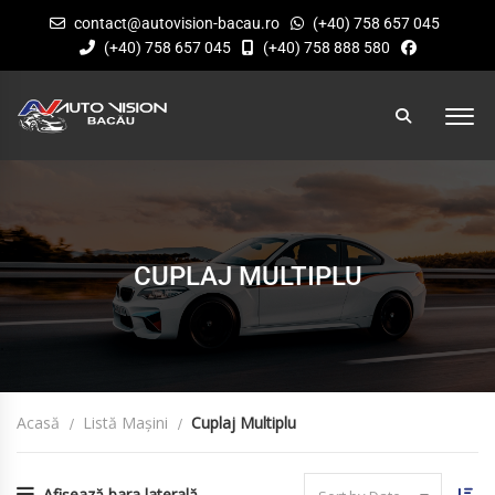
contact@autovision-bacau.ro
(+40) 758 657 045
(+40) 758 657 045
(+40) 758 888 580
CUPLAJ MULTIPLU
Acasă
Listă Mașini
Cuplaj Multiplu
Afișează bara laterală