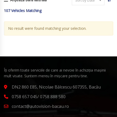
Sort by Date
107
Vehicles Matching
No result were found matching your selection.
Îți oferim toate serviciile de care ai nevoie în achiziția mașinii
mult visate. Suntem mereu în mișcare pentru tine.
DN2 860 E85, Nicolae Bălcescu 607355, Bacău
0758 657 045/ 0758 888 580
contact@autovision-bacau.ro