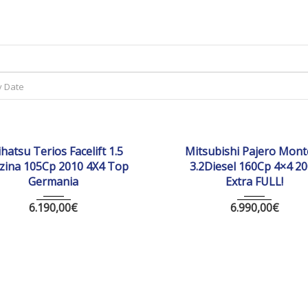
ă
Listă Mașini
Diferential Blocabil
y Date
010
Manua...
175 358
2005
Manua...
285
hatsu Terios Facelift 1.5
Mitsubishi Pajero Mont
zina 105Cp 2010 4X4 Top
3.2Diesel 160Cp 4×4 2
Germania
Extra FULL!
6.190,00
€
6.990,00
€