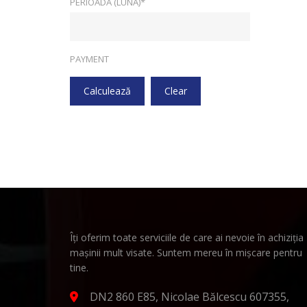
PERIOADA (LUNĂ)*
PAYMENT
Calculează
Clear
Îți oferim toate serviciile de care ai nevoie în achiziția
mașinii mult visate. Suntem mereu în mișcare pentru
tine.
DN2 860 E85, Nicolae Bălcescu 607355,