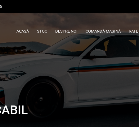
45
ACASĂ
STOC
DESPRE NOI
COMANDĂ MAȘINĂ
RATE
CABIL