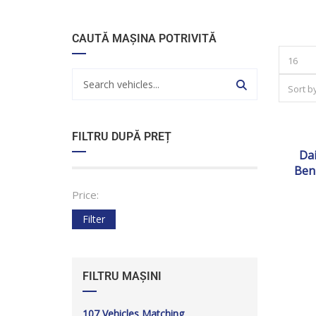
Acas
CAUTĂ MAȘINA POTRIVITĂ
16
Sort b
2
FILTRU DUPĂ PREȚ
Dai
Ben
Price:
Filter
FILTRU MAȘINI
107
Vehicles Matching