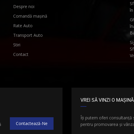
Sf
Despre noi
în
Comandă mașină
Gh
Rate Auto
în
B
Transport Auto
Si
Stiri
Sf
Contact
Vi
VREI SĂ VINZI O MAȘINĂ
e
Îți putem oferi consultanță 
Contactează-Ne
ă
pentru promovarea și vânzar