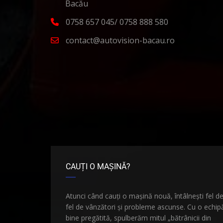
Bacău
0758 657 045/ 0758 888 580
contact@autovision-bacau.ro
CAUȚI O MAȘINĂ?
Atunci când cauți o mașină nouă, întâlnești fel d
fel de vânzători și probleme ascunse. Cu o echip
bine pregătită, spulberăm mitul „bătrânicii din