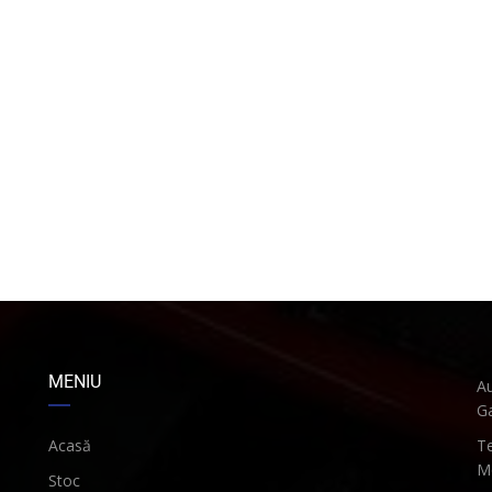
MENIU
Au
Ga
Acasă
Te
Mo
Stoc