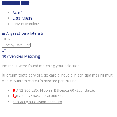
Calculează
clear
Acasă
Listă Mașini
Discuri ventilate
Afișează bara laterală
107
Vehicles Matching
No result were found matching your selection.
Îți oferim toate serviciile de care ai nevoie în achiziția mașinii mult
visate. Suntem mereu în mișcare pentru tine.
DN2 860 E85, Nicolae Bălcescu 607355, Bacău
0758 657 045/ 0758 888 580
contact@autovision-bacau.ro