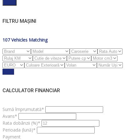
Filter
FILTRU MAȘINI
107
Vehicles Matching
Reset
CALCULATOR FINANCIAR
Sumă împrumutată*
Avans*
Rata dobânzii (%)*
Perioada (lună)*
Payment