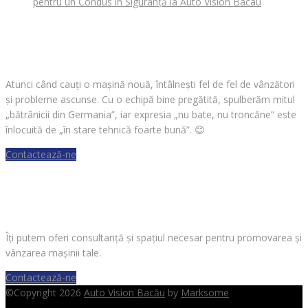
pentru un Condus în Siguranță la Auto Vision Bacau
CAUȚI O MAȘINĂ?
Atunci când cauți o mașină nouă, întâlnești fel de fel de vânzători
și probleme ascunse. Cu o echipă bine pregătită, spulberăm mitul
„bătrânicii din Germania”, iar expresia „nu bate, nu troncăne” este
înlocuită de „în stare tehnică foarte bună”.
😊
Contactează-ne
VREI SĂ VINZI O MAȘINĂ?
Îți putem oferi consultanță și spațiul necesar pentru promovarea și
vânzarea mașinii tale.
Contactează-ne
©Copyright 2026
Auto Vision Bacău
by
Marksome