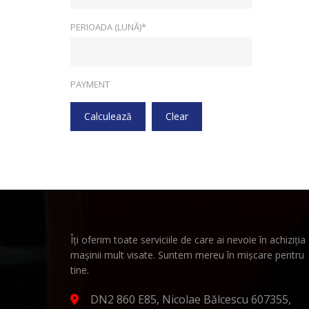
PERIOADA (LUNĂ)*
PAYMENT
Calculează
Clear
Îți oferim toate serviciile de care ai nevoie în achiziția
mașinii mult visate. Suntem mereu în mișcare pentru
tine.
DN2 860 E85, Nicolae Bălcescu 607355,