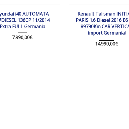
014
Autom...
207 550
2016
Autom...
897
yundai i40 AUTOMATA
Renault Talisman INITI
7DIESEL 136CP 11/2014
PARIS 1.6 Diesel 2016 E6
Extra FULL Germania
89790Km CAR VERTIC
import Germania!
7.990,00
€
14.990,00
€