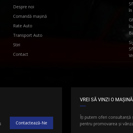
Sf
Despre noi
în
Comandă mașină
Gh
Rate Auto
în
B
Transport Auto
Si
Stiri
Sf
Contact
Vi
VREI SĂ VINZI O MAȘINĂ
e
Îți putem oferi consultanță 
Contactează-Ne
ă
pentru promovarea și vânzar