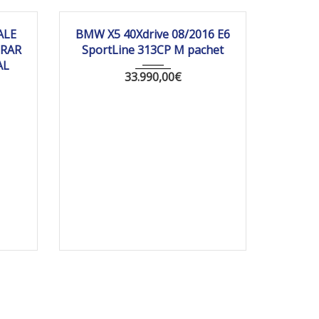
90 km
2016
Autom...
205 630
ALE
BMW X5 40Xdrive 08/2016 E6
 RAR
SportLine 313CP M pachet
AL
33.990,00
€