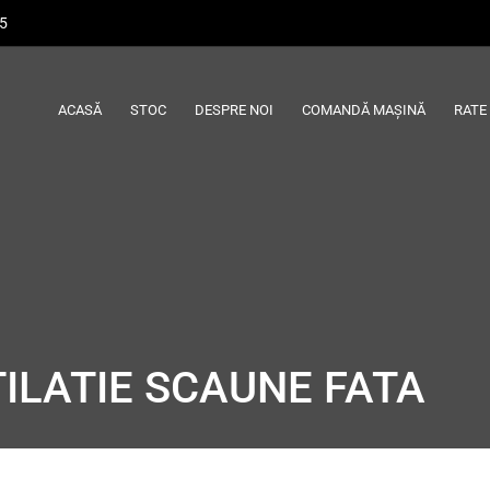
45
ACASĂ
STOC
DESPRE NOI
COMANDĂ MAȘINĂ
RATE
TILATIE SCAUNE FATA