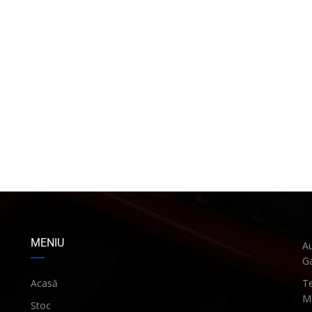
MENIU
Au
Ga
Acasă
Te
Mo
Stoc