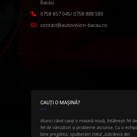
Bacău
0758 657 045/ 0758 888 580
contact@autovision-bacau.ro
CAUȚI O MAȘINĂ?
Atunci când cauți o mașină nouă, întâlnești fel d
fel de vânzători și probleme ascunse. Cu o echip
bine pregătită, spulberăm mitul „bătrânicii din