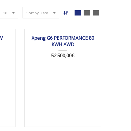
16
Sort by Date
0 km
2026
Autom...
10 km
EV
Xpeng G6 PERFORMANCE 80
KWH AWD
52.500,00
€