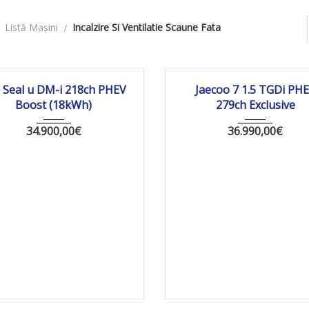
Listă Mașini
Incalzire Si Ventilatie Scaune Fata
026
Autom...
10 km
2026
Autom...
1
 Seal u DM-i 218ch PHEV
Jaecoo 7 1.5 TGDi PH
Boost (18kWh)
279ch Exclusive
34.900,00
€
36.990,00
€