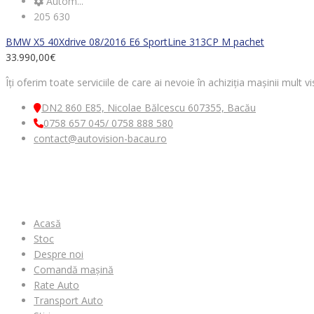
Autom...
205 630
BMW X5 40Xdrive 08/2016 E6 SportLine 313CP M pachet
33.990,00
€
Îți oferim toate serviciile de care ai nevoie în achiziția mașinii mult
DN2 860 E85, Nicolae Bălcescu 607355, Bacău
0758 657 045/ 0758 888 580
contact@autovision-bacau.ro
MENIU
Acasă
Stoc
Despre noi
Comandă mașină
Rate Auto
Transport Auto