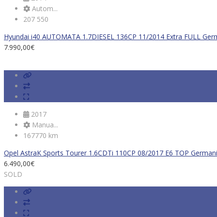
Autom...
207 550
Hyundai i40 AUTOMATA 1.7DIESEL 136CP 11/2014 Extra FULL Ger
7.990,00
€
2017
Manua...
167770 km
Opel AstraK Sports Tourer 1.6CDTi 110CP 08/2017 E6 TOP Germani
6.490,00
€
SOLD