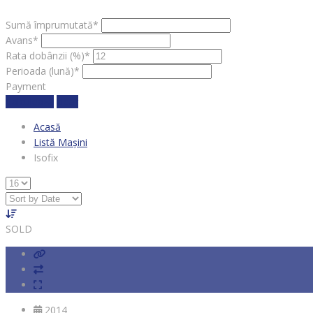
Sumă împrumutată*
Avans*
Rata dobânzii (%)*
Perioada (lună)*
Payment
Calculează
clear
Acasă
Listă Mașini
Isofix
SOLD
2014