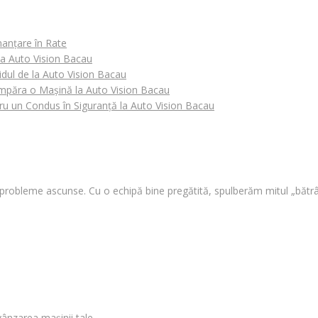
nanțare în Rate
 la Auto Vision Bacau
idul de la Auto Vision Bacau
Cumpăra o Mașină la Auto Vision Bacau
tru un Condus în Siguranță la Auto Vision Bacau
i probleme ascunse. Cu o echipă bine pregătită, spulberăm mitul „bătrâ
vânzarea mașinii tale.