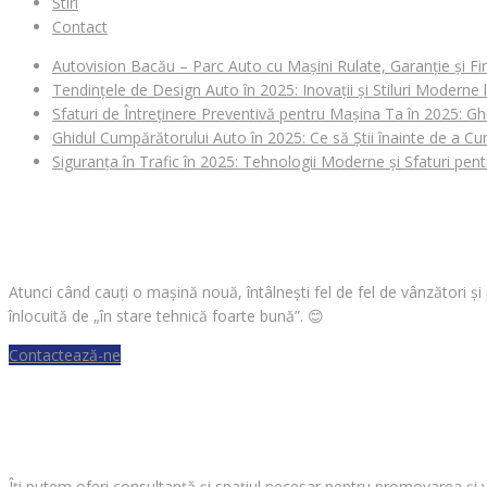
Stiri
Contact
Autovision Bacău – Parc Auto cu Mașini Rulate, Garanție și Fi
Tendințele de Design Auto în 2025: Inovații și Stiluri Moderne
Sfaturi de Întreținere Preventivă pentru Mașina Ta în 2025: Gh
Ghidul Cumpărătorului Auto în 2025: Ce să Știi înainte de a 
Siguranța în Trafic în 2025: Tehnologii Moderne și Sfaturi pen
CAUȚI O MAȘINĂ?
Atunci când cauți o mașină nouă, întâlnești fel de fel de vânzători ș
înlocuită de „în stare tehnică foarte bună”.
😊
Contactează-ne
VREI SĂ VINZI O MAȘINĂ?
Îți putem oferi consultanță și spațiul necesar pentru promovarea și 