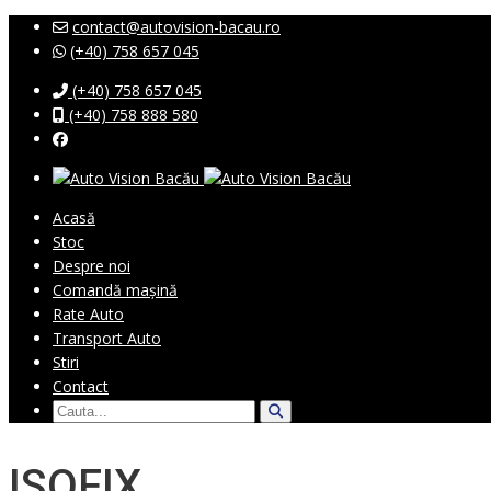
contact@autovision-bacau.ro
(+40) 758 657 045
(+40) 758 657 045
(+40) 758 888 580
Acasă
Stoc
Despre noi
Comandă mașină
Rate Auto
Transport Auto
Stiri
Contact
ISOFIX