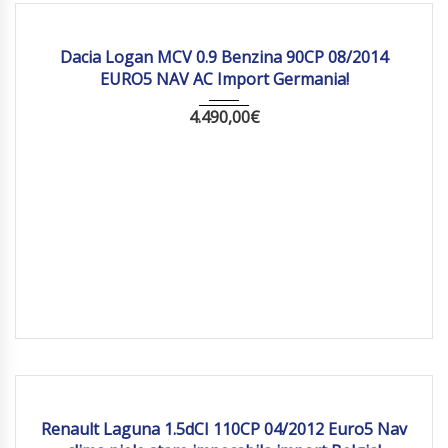
2014
Manua...
177520 km
Dacia Logan MCV 0.9 Benzina 90CP 08/2014
EURO5 NAV AC Import Germania!
4.490,00
€
2012
Manua...
162 274
Renault Laguna 1.5dCI 110CP 04/2012 Euro5 Nav