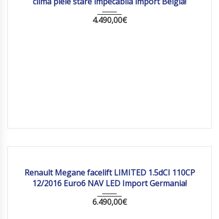
clima piele stare impecabila import Belgia!
4.490,00
€
2016
Manua...
233 461
Renault Megane facelift LIMITED 1.5dCI 110CP
12/2016 Euro6 NAV LED Import Germania!
6.490,00
€