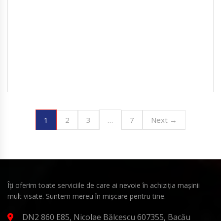
1
…
2
3
7
Next →
Îți oferim toate serviciile de care ai nevoie în achiziția mașinii
mult visate. Suntem mereu în mișcare pentru tine.
DN2 860 E85, Nicolae Bălcescu 607355, Bacău