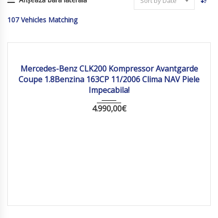
Sort by Date
107
Vehicles Matching
2006
Manua...
261265 km
Mercedes-Benz CLK200 Kompressor Avantgarde
Coupe 1.8Benzina 163CP 11/2006 Clima NAV Piele
Impecabila!
4.990,00
€