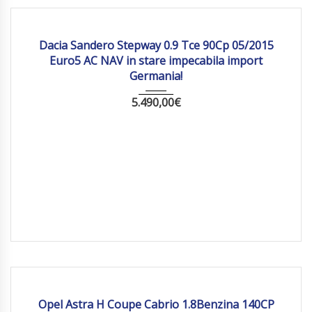
2015
Manua...
207 704
Dacia Sandero Stepway 0.9 Tce 90Cp 05/2015
Euro5 AC NAV in stare impecabila import
Germania!
5.490,00
€
2007
Manua...
144 432
Opel Astra H Coupe Cabrio 1.8Benzina 140CP