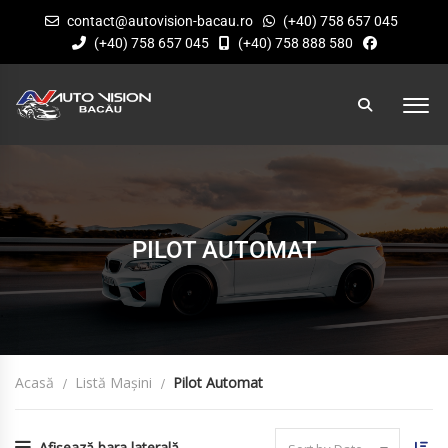
contact@autovision-bacau.ro
(+40) 758 657 045
(+40) 758 657 045
(+40) 758 888 580
PILOT AUTOMAT
Acasă
Listă Mașini
Pilot Automat
Afișează bara laterală