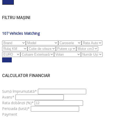
Filter
FILTRU MAȘINI
107
Vehicles Matching
Reset
CALCULATOR FINANCIAR
Sumă împrumutată*
Avans*
Rata dobânzii (%)*
Perioada (lună)*
Payment