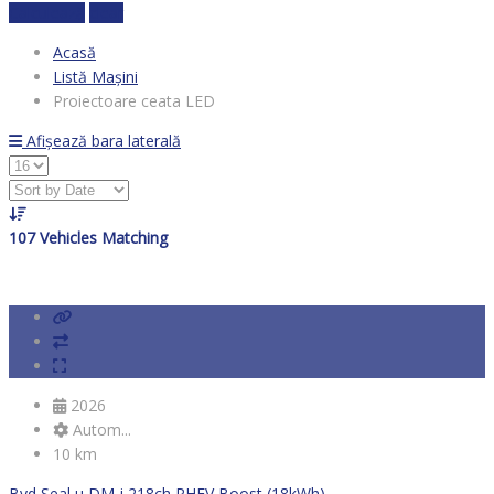
Calculează
clear
Acasă
Listă Mașini
Proiectoare ceata LED
Afișează bara laterală
107
Vehicles Matching
2026
Autom...
10 km
Byd Seal u DM-i 218ch PHEV Boost (18kWh)