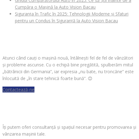
Ghidul Cumpărătorului Auto în 2025: Ce să Știi înainte de a
Cumpăra o Mașină la Auto Vision Bacau
Siguranța în Trafic în 2025: Tehnologii Moderne și Sfaturi
pentru un Condus în Siguranță la Auto Vision Bacau
CAUȚI O MAȘINĂ?
Atunci când cauți o mașină nouă, întâlnești fel de fel de vânzători
și probleme ascunse. Cu o echipă bine pregătită, spulberăm mitul
„bătrânicii din Germania”, iar expresia „nu bate, nu troncăne” este
înlocuită de „în stare tehnică foarte bună”.
😊
Contactează-ne
VREI SĂ VINZI O MAȘINĂ?
Îți putem oferi consultanță și spațiul necesar pentru promovarea și
vânzarea mașinii tale.