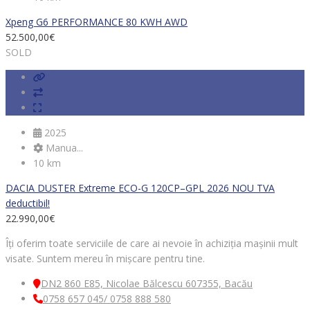
Xpeng G6 PERFORMANCE 80 KWH AWD
52.500,00
€
SOLD
2025
Manua...
10 km
DACIA DUSTER Extreme ECO-G 120CP–GPL 2026 NOU TVA
deductibil!
22.990,00
€
Îți oferim toate serviciile de care ai nevoie în achiziția mașinii mult
visate. Suntem mereu în mișcare pentru tine.
DN2 860 E85, Nicolae Bălcescu 607355, Bacău
0758 657 045/ 0758 888 580