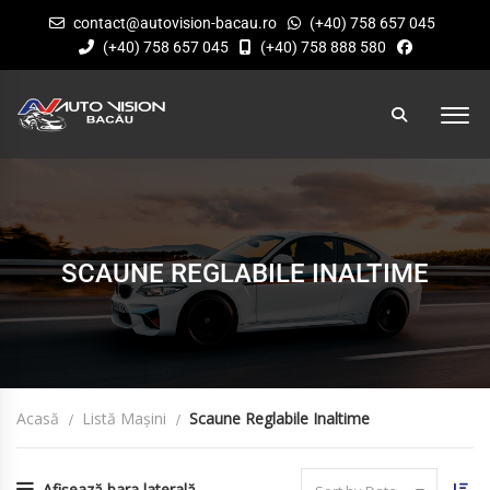
contact@autovision-bacau.ro
(+40) 758 657 045
(+40) 758 657 045
(+40) 758 888 580
SCAUNE REGLABILE INALTIME
Acasă
Listă Mașini
Scaune Reglabile Inaltime
Afișează bara laterală