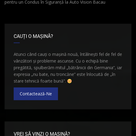
pentru un Condus în Siguranță la Auto Vision Bacau
CAUȚI O MAȘINĂ?
Atunci când cauți o mașină nouă, întâlnești fel de fel de
vânzători și probleme ascunse. Cu o echipă bine
pregătită, spulberăm mitul „bătrânicii din Germania”, iar
expresia „nu bate, nu troncăne” este înlocuită de „în
stare tehnică foarte bună”.
Contactează-Ne
VREI SĂ VINZI O MAȘINĂ?