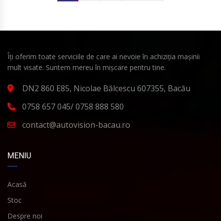
Îți oferim toate serviciile de care ai nevoie în achiziția mașinii
mult visate. Suntem mereu în mișcare pentru tine.
DN2 860 E85, Nicolae Bălcescu 607355, Bacău
0758 657 045/ 0758 888 580
contact@autovision-bacau.ro
MENIU
Acasă
Stoc
Despre noi