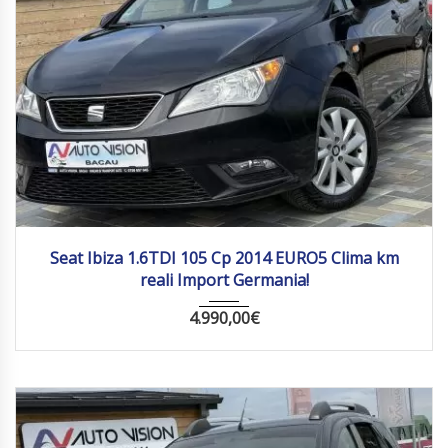
2014
Manua...
176 803
Seat Ibiza 1.6TDI 105 Cp 2014 EURO5 Clima km
reali Import Germania!
4.990,00
€