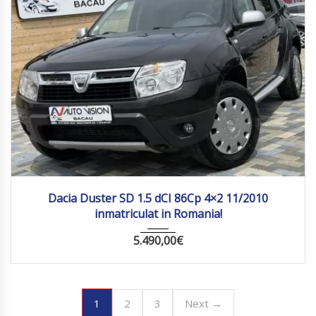
2010
Manua...
Dacia Duster SD 1.5 dCI 86Cp 4×2 11/2010
inmatriculat in Romania!
5.490,00
€
1
2
3
Next →