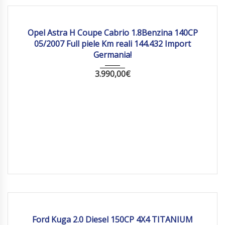
2007
Manua...
144 432
Opel Astra H Coupe Cabrio 1.8Benzina 140CP
05/2007 Full piele Km reali 144.432 Import
Germania!
3.990,00
€
2015
Manua...
197 284
Ford Kuga 2.0 Diesel 150CP 4X4 TITANIUM