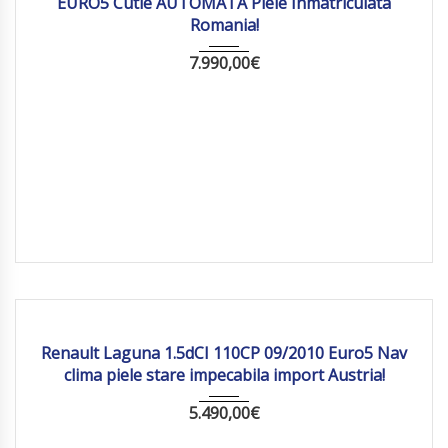
EURO5 Cutie AUTOMATA Piele Inmatriculata
Romania!
7.990,00
€
2010
Manua...
164 865
Renault Laguna 1.5dCI 110CP 09/2010 Euro5 Nav
clima piele stare impecabila import Austria!
5.490,00
€