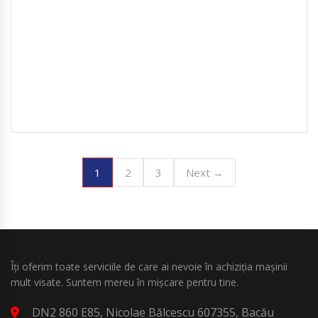
1
2
3
Next →
Îți oferim toate serviciile de care ai nevoie în achiziția mașinii
mult visate. Suntem mereu în mișcare pentru tine.
DN2 860 E85, Nicolae Bălcescu 607355, Bacău