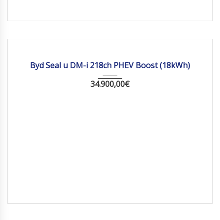
2026
Autom...
10 km
Byd Seal u DM-i 218ch PHEV Boost (18kWh)
34.900,00
€