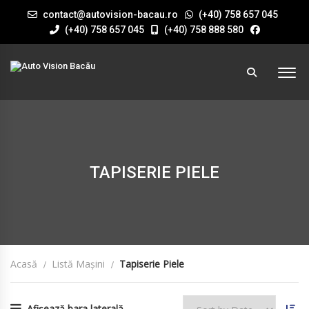
contact@autovision-bacau.ro
(+40) 758 657 045
(+40) 758 657 045
(+40) 758 888 580
TAPISERIE PIELE
Acasă
Listă Mașini
Tapiserie Piele
Afișează bara laterală