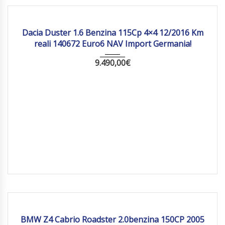
2016
Manua...
140 672
Dacia Duster 1.6 Benzina 115Cp 4×4 12/2016 Km
reali 140672 Euro6 NAV Import Germania!
9.490,00
€
2005
Manua...
167 010
BMW Z4 Cabrio Roadster 2.0benzina 150CP 2005