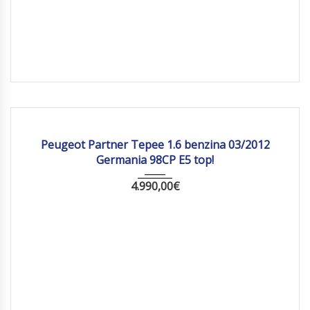
2012
Manua...
162759 km
Peugeot Partner Tepee 1.6 benzina 03/2012
Germania 98CP E5 top!
4.990,00
€