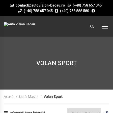
contact@autovision-bacau.ro
(+40) 758 657 045
(+40) 758 657 045
(+40) 758 888 580
VOLAN SPORT
Acasă
Listă Mașini
Volan Sport
Afișează bara laterală