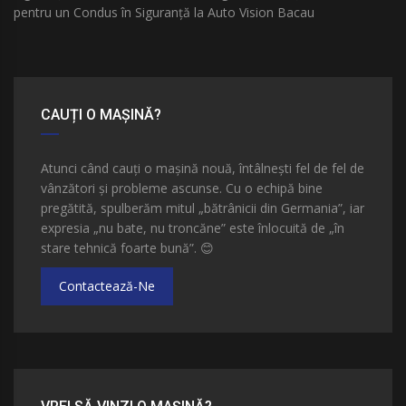
pentru un Condus în Siguranță la Auto Vision Bacau
CAUȚI O MAȘINĂ?
Atunci când cauți o mașină nouă, întâlnești fel de fel de
vânzători și probleme ascunse. Cu o echipă bine
pregătită, spulberăm mitul „bătrânicii din Germania”, iar
expresia „nu bate, nu troncăne” este înlocuită de „în
stare tehnică foarte bună”.
😊
Contactează-Ne