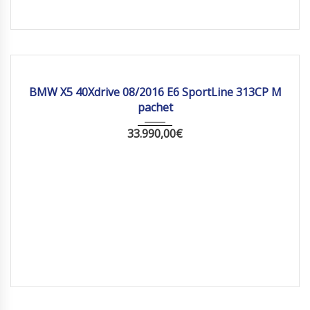
2016
Autom...
205 630
BMW X5 40Xdrive 08/2016 E6 SportLine 313CP M
pachet
33.990,00
€