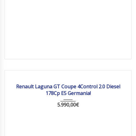
2010
Manua...
198265 km
Renault Laguna GT Coupe 4Control 2.0 Diesel
178Cp E5 Germania!
5.990,00
€