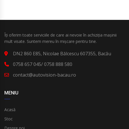
Îți oferim toate serviciile de care ai nevoie în achiziția mașinii
mult visate. Suntem mereu în mișcare pentru tine.
DN2 860 E85, Nicolae Bălcescu 607355, Bacău
0758 657 045/ 0758 888 580
contact@autovision-bacau.ro
MENIU
Acasă
Stoc
Despre noi