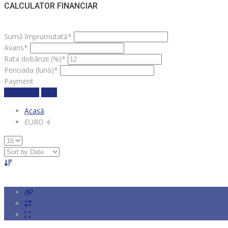
CALCULATOR FINANCIAR
Sumă împrumutată*
Avans*
Rata dobânzii (%)*
Perioada (lună)*
Payment
Calculează
clear
Acasă
EURO 4