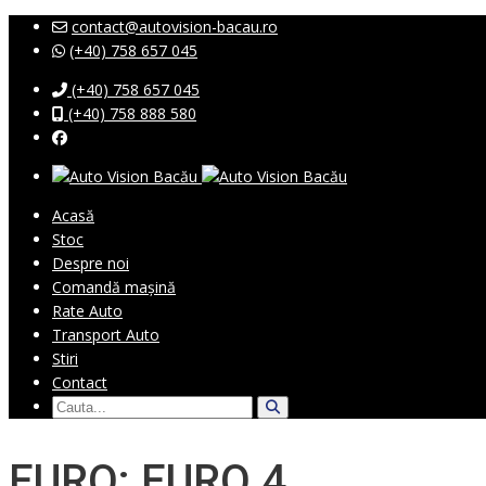
contact@autovision-bacau.ro
(+40) 758 657 045
(+40) 758 657 045
(+40) 758 888 580
Acasă
Stoc
Despre noi
Comandă mașină
Rate Auto
Transport Auto
Stiri
Contact
EURO: EURO 4