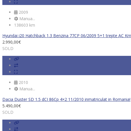
2009
Manua...
138603 km
Hyundai i20 Hatchback 1.3 Benzina 77CP 06/2009 5+1 trepte AC Km 
2.990,00
€
SOLD
2010
Manua...
Dacia Duster SD 1.5 dCI 86Cp 4×2 11/2010 inmatriculat in Romania!
5.490,00
€
SOLD