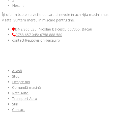
Next →
Îți oferim toate serviciile de care ai nevoie în achiziția mașinii mult
visate. Suntem mereu în mișcare pentru tine.
DN2 860 E85, Nicolae Bălcescu 607355, Bacău
0758 657 045/ 0758 888 580
contact@autovision-bacau.ro
MENIU
Acasă
Stoc
Despre noi
Comandă mașină
Rate Auto
Transport Auto
Stiri
Contact