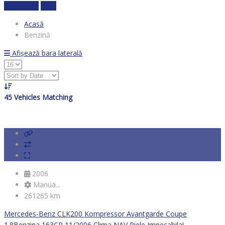
Calculează
clear
Acasă
Benzină
Afișează bara laterală
45
Vehicles Matching
2006
Manua...
261265 km
Mercedes-Benz CLK200 Kompressor Avantgarde Coupe
1.8Benzina 163CP 11/2006 Clima NAV Piele Impecabila!