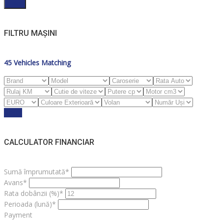
Filter
FILTRU MAȘINI
45
Vehicles Matching
Reset
CALCULATOR FINANCIAR
Sumă împrumutată*
Avans*
Rata dobânzii (%)*
Perioada (lună)*
Payment