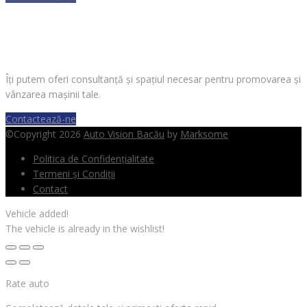
VREI SĂ VINZI O MAȘINĂ?
Îți putem oferi consultanță și spațiul necesar pentru promovarea și
vânzarea mașinii tale.
Contactează-ne
©Copyright 2026
Auto Vision Bacău
by
Marksome
Politica de Confidențialitate
Termeni și Condiții
Contact
Vehicle added!
The vehicle is already in the wishlist!
Rate auto