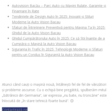
Autovision Bacău – Parc Auto cu Mașini Rulate, Garanție și
Finanțare în Rate
Tendințele de Design Auto în 2025: Inovații și Stiluri
Moderne la Auto Vision Bacau
Sfaturi de Întreținere Preventivă pentru Mașina Ta în 2025:
Ghidul de la Auto Vision Bacau
Ghidul Cumpărătorului Auto în 2025: Ce să Știi înainte de a
Cumpăra o Mașină la Auto Vision Bacau
Siguranța în Trafic în 2025: Tehnologii Moderne și Sfaturi
pentru un Condus în Siguranță la Auto Vision Bacau
CAUȚI O MAȘINĂ?
Atunci când cauți o mașină nouă, întâlnești fel de fel de vânzători
și probleme ascunse. Cu o echipă bine pregătită, spulberăm mitul
„bătrânicii din Germania”, iar expresia „nu bate, nu troncăne” este
înlocuită de „în stare tehnică foarte bună”.
😊
Contactează-ne