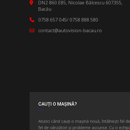
DN2 860 E85, Nicolae Bălcescu 607355,
Bacău
0758 657 045/ 0758 888 580
contact@autovision-bacau.ro
CAUȚI O MAȘINĂ?
Atunci când cauți o mașină nouă, întâlnești fel d
fel de vânzători și probleme ascunse. Cu o echip