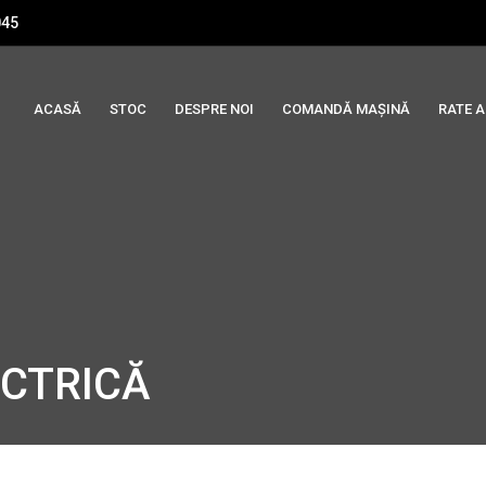
045
ACASĂ
STOC
DESPRE NOI
COMANDĂ MAȘINĂ
RATE 
ECTRICĂ