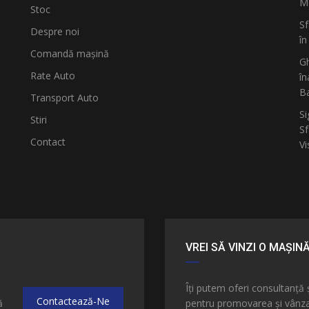
Mo
Stoc
Sf
Despre noi
în
Comandă mașină
Gh
Rate Auto
în
B
Transport Auto
Si
Stiri
Sf
Contact
Vi
VREI SĂ VINZI O MAȘIN
e
Îți putem oferi consultanță 
Contactează-Ne
ă
pentru promovarea și vânzar