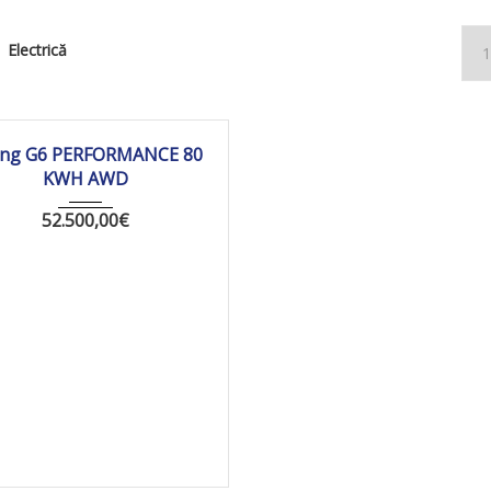
Electrică
2026
Autom...
10 km
ng G6 PERFORMANCE 80
KWH AWD
52.500,00
€