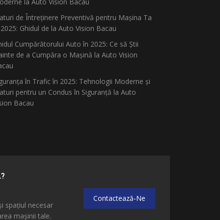
derne la Auto Vision Bacau
aturi de Întreținere Preventivă pentru Mașina Ta
 2025: Ghidul de la Auto Vision Bacau
idul Cumpărătorului Auto în 2025: Ce să Știi
ainte de a Cumpăra o Mașină la Auto Vision
acau
guranța în Trafic în 2025: Tehnologii Moderne și
aturi pentru un Condus în Siguranță la Auto
sion Bacau
Ă?
Contactează-Ne
și spațiul necesar
ea mașinii tale.