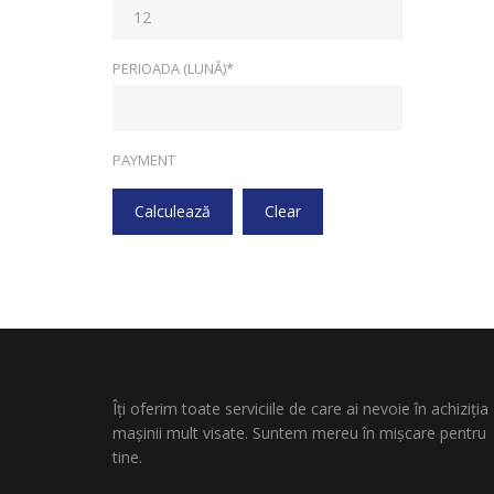
PERIOADA (LUNĂ)*
PAYMENT
Calculează
Clear
Îți oferim toate serviciile de care ai nevoie în achiziția
mașinii mult visate. Suntem mereu în mișcare pentru
tine.