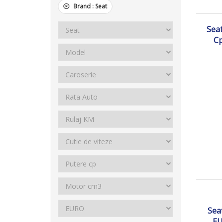
Brand :
Seat
2
Seat
Cp
20
Sea
EU