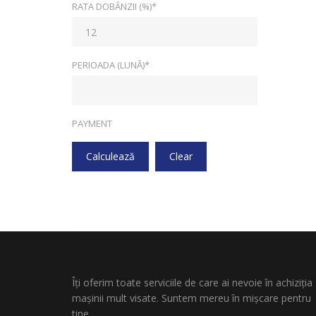
RATA DOBÂNZII (%)*
PERIOADA (LUNĂ)*
PAYMENT
Calculează
Clear
Îți oferim toate serviciile de care ai nevoie în achiziția
mașinii mult visate. Suntem mereu în mișcare pentru
tine.