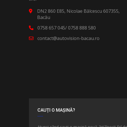
DN2 860 E85, Nicolae Bălcescu 607355,
Bacău
0758 657 045/ 0758 888 580
contact@autovision-bacau.ro
CAUȚI O MAȘINĂ?
Atunci când cauți o mașină nouă, întâlnești fel d