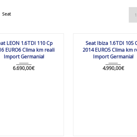
Seat
016
Manua...
191 373
2014
Manua...
17
eat LEON 1.6TDI 110 Cp
Seat Ibiza 1.6TDI 105 
16 EURO6 Clima km reali
2014 EURO5 Clima km re
Import Germania!
Import Germania!
6.690,00
€
4.990,00
€