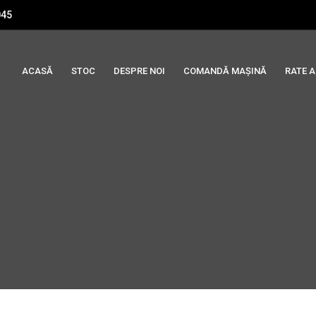
045
ACASĂ
STOC
DESPRE NOI
COMANDĂ MAȘINĂ
RATE 