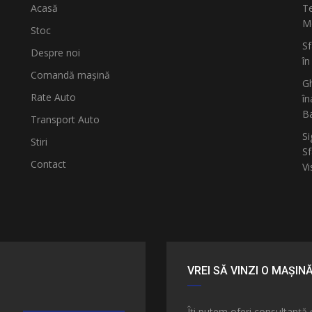
Acasă
Te
Mo
Stoc
Sf
Despre noi
în
Comandă mașină
Gh
Rate Auto
în
B
Transport Auto
Si
Stiri
Sf
Contact
Vi
VREI SĂ VINZI O MAȘIN
e
Îți putem oferi consultanță 