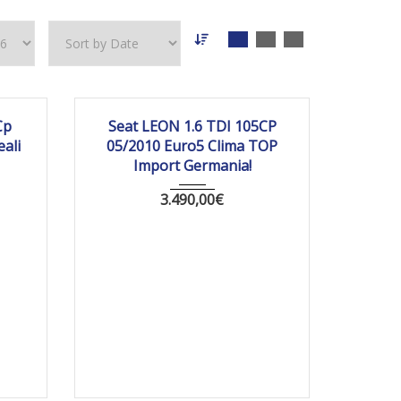
6 803
2010
Manua...
220014 km
Cp
Seat LEON 1.6 TDI 105CP
ali
05/2010 Euro5 Clima TOP
Import Germania!
3.490,00
€