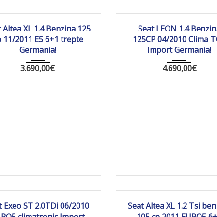
011
Manua...
200 024
2010
Manua...
20
 Altea XL 1.4 Benzina 125
Seat LEON 1.4 Benzin
 11/2011 E5 6+1 trepte
125CP 04/2010 Clima 
Germania!
Import Germania!
3.690,00
€
4.690,00
€
10
Manua...
278832 km
2011
Manua...
260
t Exeo ST 2.0TDi 06/2010
Seat Altea XL 1.2 Tsi ben
RO5 climatronic Import
105 cp 2011 EURO5 6