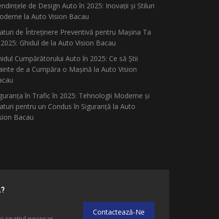
ndințele de Design Auto în 2025: Inovații și Stiluri
derne la Auto Vision Bacau
aturi de Întreținere Preventivă pentru Mașina Ta
 2025: Ghidul de la Auto Vision Bacau
idul Cumpărătorului Auto în 2025: Ce să Știi
ainte de a Cumpăra o Mașină la Auto Vision
acau
guranța în Trafic în 2025: Tehnologii Moderne și
aturi pentru un Condus în Siguranță la Auto
sion Bacau
Ă?
Contactează-Ne
și spațiul necesar