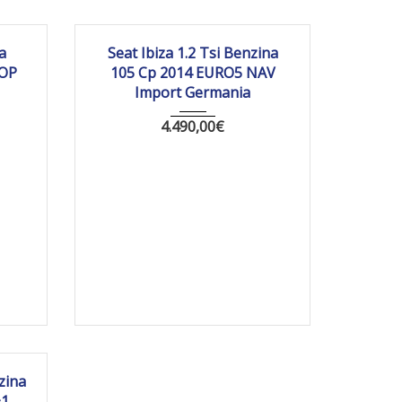
7 567
2014
Manua...
a
Seat Ibiza 1.2 Tsi Benzina
TOP
105 Cp 2014 EURO5 NAV
Import Germania
4.490,00
€
944 km
zina
+1