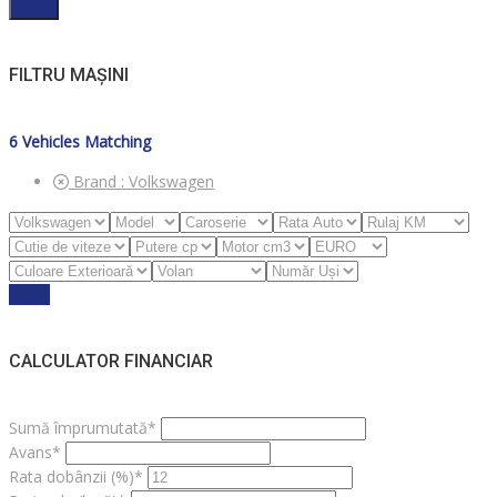
Filter
FILTRU MAȘINI
6
Vehicles Matching
Brand :
Volkswagen
Reset
CALCULATOR FINANCIAR
Sumă împrumutată*
Avans*
Rata dobânzii (%)*