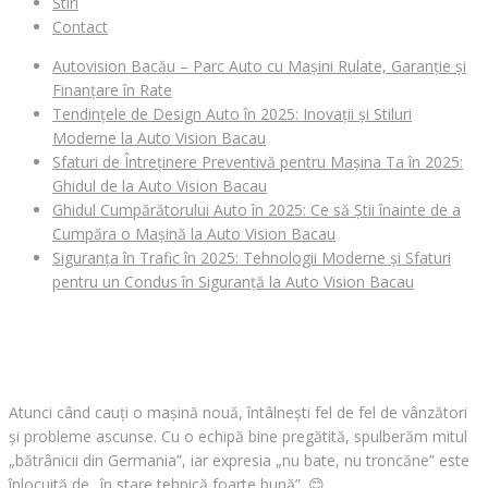
Stiri
Contact
Autovision Bacău – Parc Auto cu Mașini Rulate, Garanție și
Finanțare în Rate
Tendințele de Design Auto în 2025: Inovații și Stiluri
Moderne la Auto Vision Bacau
Sfaturi de Întreținere Preventivă pentru Mașina Ta în 2025:
Ghidul de la Auto Vision Bacau
Ghidul Cumpărătorului Auto în 2025: Ce să Știi înainte de a
Cumpăra o Mașină la Auto Vision Bacau
Siguranța în Trafic în 2025: Tehnologii Moderne și Sfaturi
pentru un Condus în Siguranță la Auto Vision Bacau
CAUȚI O MAȘINĂ?
Atunci când cauți o mașină nouă, întâlnești fel de fel de vânzători
și probleme ascunse. Cu o echipă bine pregătită, spulberăm mitul
„bătrânicii din Germania”, iar expresia „nu bate, nu troncăne” este
înlocuită de „în stare tehnică foarte bună”.
😊