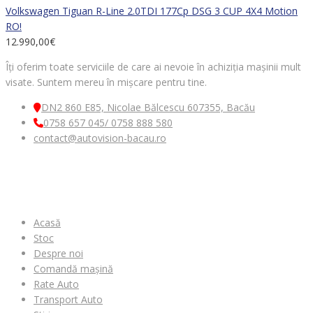
Volkswagen Tiguan R-Line 2.0TDI 177Cp DSG 3 CUP 4X4 Motion
RO!
12.990,00
€
Îți oferim toate serviciile de care ai nevoie în achiziția mașinii mult
visate. Suntem mereu în mișcare pentru tine.
DN2 860 E85, Nicolae Bălcescu 607355, Bacău
0758 657 045/ 0758 888 580
contact@autovision-bacau.ro
MENIU
Acasă
Stoc
Despre noi
Comandă mașină
Rate Auto
Transport Auto