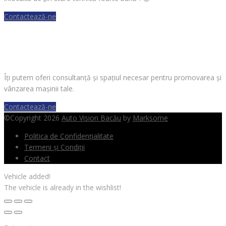
Contactează-ne
VREI SĂ VINZI O MAȘINĂ?
Îți putem oferi consultanță și spațiul necesar pentru promovarea și
vânzarea mașinii tale.
Contactează-ne
©Copyright 2026
Auto Vision Bacău
by
Marksome
Politica de Confidențialitate
Termeni și Condiții
Contact
Vehicle added!
The vehicle is already in the wishlist!