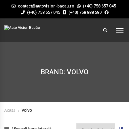
contact@autovision-bacau.ro
(+40) 758 657 045
(+40) 758 657 045
(+40) 758 888 580
BRAND: VOLVO
Acasă
Volvo
Afișează bara laterală