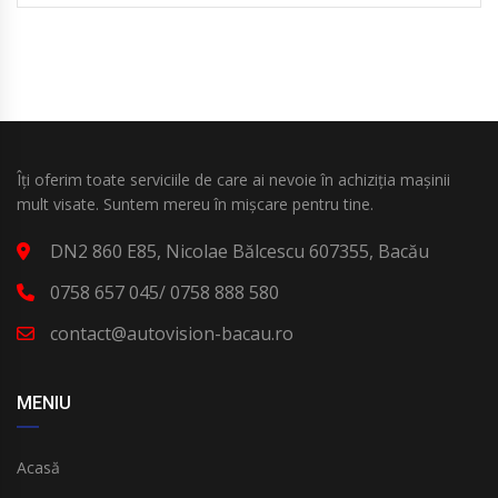
Îți oferim toate serviciile de care ai nevoie în achiziția mașinii
mult visate. Suntem mereu în mișcare pentru tine.
DN2 860 E85, Nicolae Bălcescu 607355, Bacău
0758 657 045/ 0758 888 580
contact@autovision-bacau.ro
MENIU
Acasă