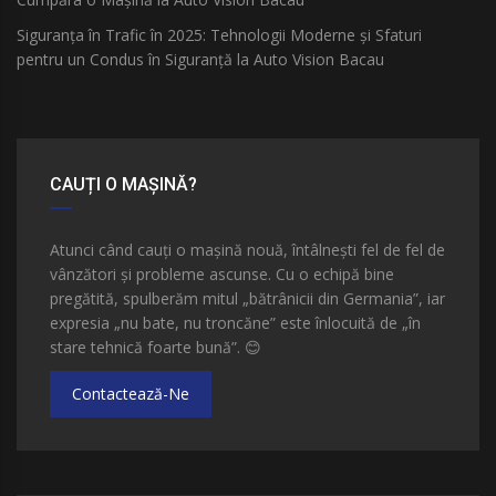
Siguranța în Trafic în 2025: Tehnologii Moderne și Sfaturi
pentru un Condus în Siguranță la Auto Vision Bacau
CAUȚI O MAȘINĂ?
Atunci când cauți o mașină nouă, întâlnești fel de fel de
vânzători și probleme ascunse. Cu o echipă bine
pregătită, spulberăm mitul „bătrânicii din Germania”, iar
expresia „nu bate, nu troncăne” este înlocuită de „în
stare tehnică foarte bună”.
😊
Contactează-Ne