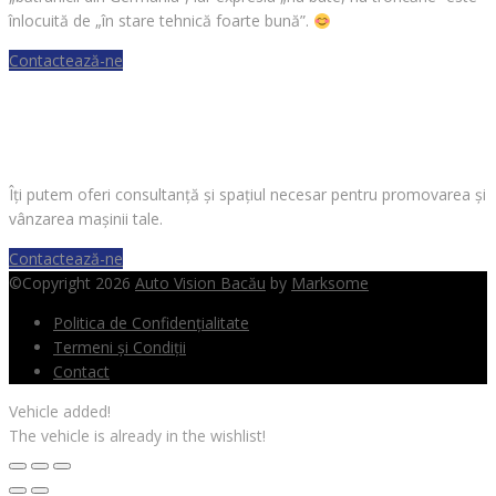
înlocuită de „în stare tehnică foarte bună”.
Contactează-ne
VREI SĂ VINZI O MAȘINĂ?
Îți putem oferi consultanță și spațiul necesar pentru promovarea și
vânzarea mașinii tale.
Contactează-ne
©Copyright 2026
Auto Vision Bacău
by
Marksome
Politica de Confidențialitate
Termeni și Condiții
Contact
Vehicle added!
The vehicle is already in the wishlist!