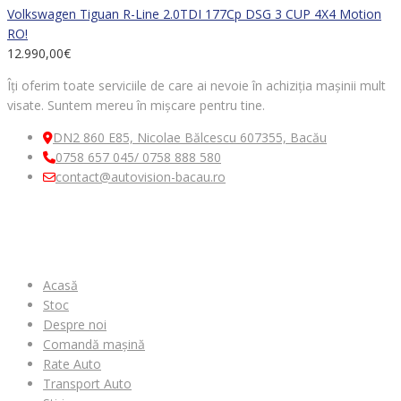
Volkswagen Tiguan R-Line 2.0TDI 177Cp DSG 3 CUP 4X4 Motion
RO!
12.990,00
€
Îți oferim toate serviciile de care ai nevoie în achiziția mașinii mult
visate. Suntem mereu în mișcare pentru tine.
DN2 860 E85, Nicolae Bălcescu 607355, Bacău
0758 657 045/ 0758 888 580
contact@autovision-bacau.ro
MENIU
Acasă
Stoc
Despre noi
Comandă mașină
Rate Auto
Transport Auto