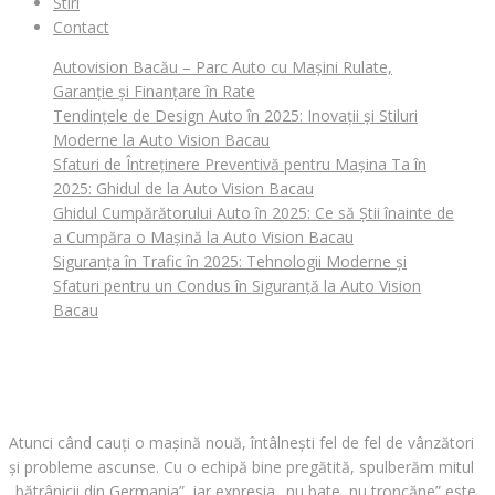
Stiri
Contact
Autovision Bacău – Parc Auto cu Mașini Rulate,
Garanție și Finanțare în Rate
Tendințele de Design Auto în 2025: Inovații și Stiluri
Moderne la Auto Vision Bacau
Sfaturi de Întreținere Preventivă pentru Mașina Ta în
2025: Ghidul de la Auto Vision Bacau
Ghidul Cumpărătorului Auto în 2025: Ce să Știi înainte de
a Cumpăra o Mașină la Auto Vision Bacau
Siguranța în Trafic în 2025: Tehnologii Moderne și
Sfaturi pentru un Condus în Siguranță la Auto Vision
Bacau
CAUȚI O MAȘINĂ?
Atunci când cauți o mașină nouă, întâlnești fel de fel de vânzători
și probleme ascunse. Cu o echipă bine pregătită, spulberăm mitul
„bătrânicii din Germania”, iar expresia „nu bate, nu troncăne” este