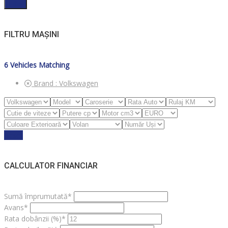
Filter
FILTRU MAȘINI
6
Vehicles Matching
Brand :
Volkswagen
Reset
CALCULATOR FINANCIAR
Sumă împrumutată*
Avans*
Rata dobânzii (%)*