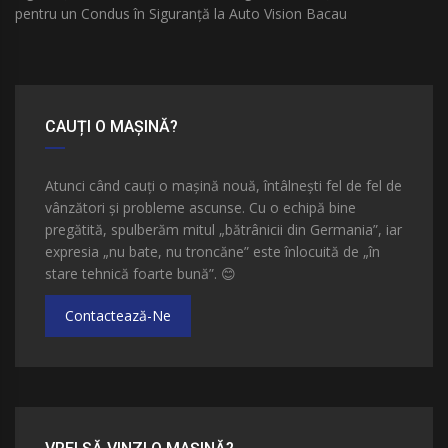
pentru un Condus în Siguranță la Auto Vision Bacau
CAUȚI O MAȘINĂ?
Atunci când cauți o mașină nouă, întâlnești fel de fel de
vânzători și probleme ascunse. Cu o echipă bine
pregătită, spulberăm mitul „bătrânicii din Germania”, iar
expresia „nu bate, nu troncăne” este înlocuită de „în
stare tehnică foarte bună”.
😊
Contactează-Ne