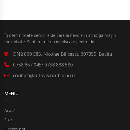
Îți oferim toate serviciile de care ai nevoie în achiziția mașinii
mult visate. Suntem mereu în mișcare pentru tine.
DN2 860 E85, Nicolae Bălcescu 607355, Bacău
0758 657 045/ 0758 888 580
contact@autovision-bacau.ro
MENIU
Acasă
Stoc
Despre noi