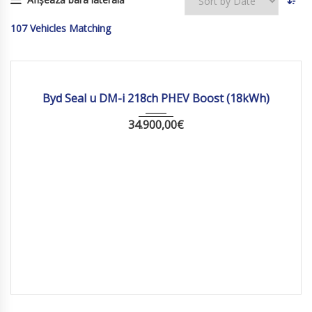
107
Vehicles Matching
2026
Autom...
10 km
Byd Seal u DM-i 218ch PHEV Boost (18kWh)
34.900,00
€