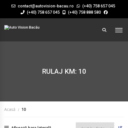
contact@autovision-bacau.ro
(+40) 758 657 045
(+40) 758 657 045
(+40) 758 888 580
RULAJ KM: 10
Acasă
10
Afișează bara laterală