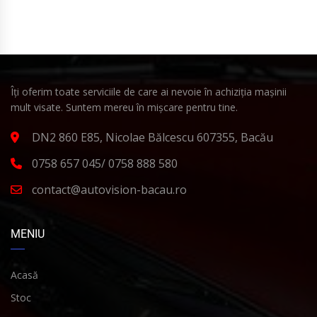
Îți oferim toate serviciile de care ai nevoie în achiziția mașinii
mult visate. Suntem mereu în mișcare pentru tine.
DN2 860 E85, Nicolae Bălcescu 607355, Bacău
0758 657 045/ 0758 888 580
contact@autovision-bacau.ro
MENIU
Acasă
Stoc