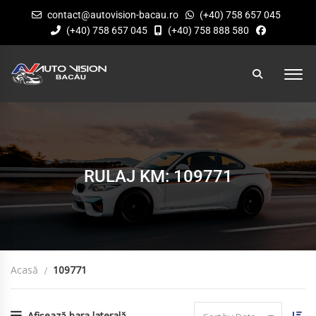
contact@autovision-bacau.ro
(+40) 758 657 045
(+40) 758 657 045
(+40) 758 888 580
RULAJ KM: 109771
Acasă
109771
Afișează bara laterală