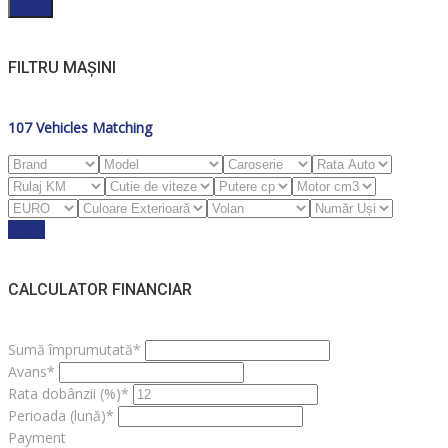
Filter
FILTRU MAȘINI
107
Vehicles Matching
Reset
CALCULATOR FINANCIAR
Sumă împrumutată*
Avans*
Rata dobânzii (%)*
Perioada (lună)*
Payment