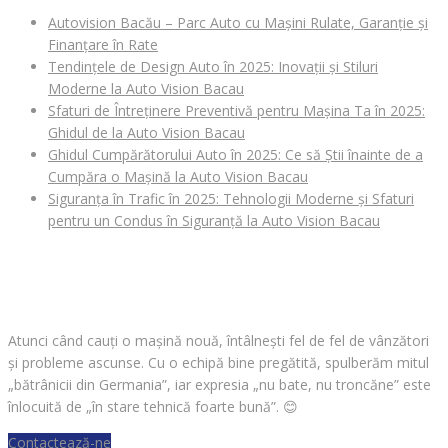
Autovision Bacău – Parc Auto cu Mașini Rulate, Garanție și
Finanțare în Rate
Tendințele de Design Auto în 2025: Inovații și Stiluri
Moderne la Auto Vision Bacau
Sfaturi de Întreținere Preventivă pentru Mașina Ta în 2025:
Ghidul de la Auto Vision Bacau
Ghidul Cumpărătorului Auto în 2025: Ce să Știi înainte de a
Cumpăra o Mașină la Auto Vision Bacau
Siguranța în Trafic în 2025: Tehnologii Moderne și Sfaturi
pentru un Condus în Siguranță la Auto Vision Bacau
CAUȚI O MAȘINĂ?
Atunci când cauți o mașină nouă, întâlnești fel de fel de vânzători
și probleme ascunse. Cu o echipă bine pregătită, spulberăm mitul
„bătrânicii din Germania”, iar expresia „nu bate, nu troncăne” este
înlocuită de „în stare tehnică foarte bună”.
😊
Contactează-ne