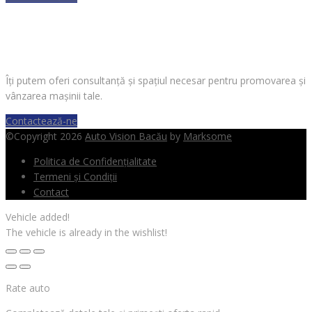
VREI SĂ VINZI O MAȘINĂ?
Îți putem oferi consultanță și spațiul necesar pentru promovarea și
vânzarea mașinii tale.
Contactează-ne
©Copyright 2026
Auto Vision Bacău
by
Marksome
Politica de Confidențialitate
Termeni și Condiții
Contact
Vehicle added!
The vehicle is already in the wishlist!
Rate auto