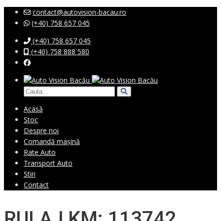
contact@autovision-bacau.ro
(+40) 758 657 045
(+40) 758 657 045
(+40) 758 888 580
Acasă
Stoc
Despre noi
Comandă mașină
Rate Auto
Transport Auto
Stiri
Contact
RULAJ KM: 113742