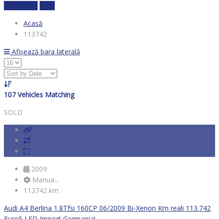
Calculează
clear
Acasă
113742
Afișează bara laterală
107
Vehicles Matching
SOLD
2009
Manua...
113742 km
Audi A4 Berlina 1.8Tfsi 160CP 06/2009 Bi-Xenon Km reali 113.742
Euro5 LED Import Germania!