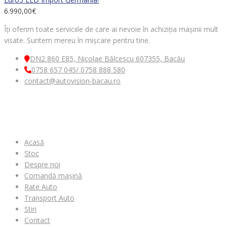
6.990,00
€
Îți oferim toate serviciile de care ai nevoie în achiziția mașinii mult
visate. Suntem mereu în mișcare pentru tine.
DN2 860 E85, Nicolae Bălcescu 607355, Bacău
0758 657 045/ 0758 888 580
contact@autovision-bacau.ro
MENIU
Acasă
Stoc
Despre noi
Comandă mașină
Rate Auto
Transport Auto
Stiri
Contact