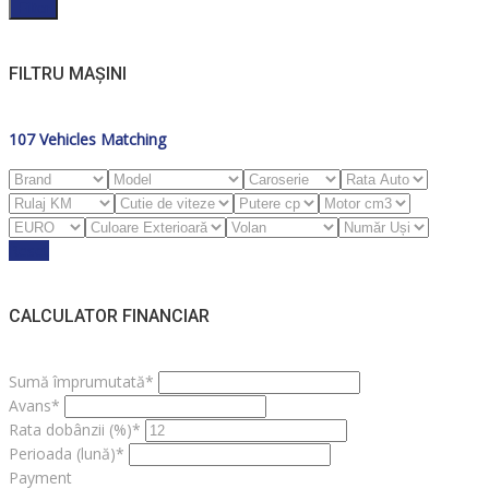
Filter
FILTRU MAȘINI
107
Vehicles Matching
Reset
CALCULATOR FINANCIAR
Sumă împrumutată*
Avans*
Rata dobânzii (%)*
Perioada (lună)*
Payment