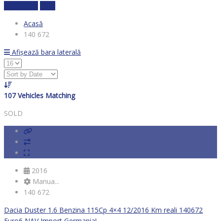
Calculează
clear
Acasă
140 672
Afișează bara laterală
107
Vehicles Matching
SOLD
2016
Manua...
140 672
Dacia Duster 1.6 Benzina 115Cp 4×4 12/2016 Km reali 140672
Euro6 NAV Import Germania!