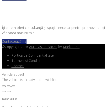
VREI SĂ VINZI O MAȘINĂ?
Îți putem oferi consultanță și spațiul necesar pentru promovarea și
vânzarea mașinii tale.
Contactează-ne
©Copyright 2026
Auto Vision Bacău
by
Marksome
Politica de Confidențialitate
Termeni și Condiții
Contact
Vehicle added!
The vehicle is already in the wishlist!
Rate auto