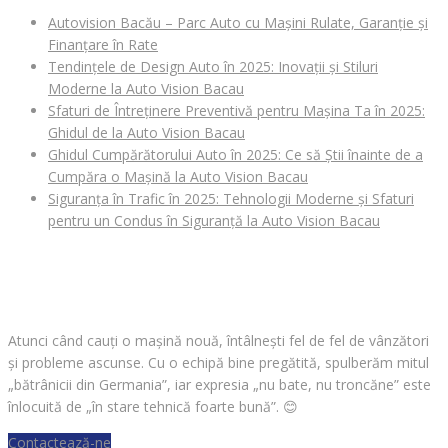
Autovision Bacău – Parc Auto cu Mașini Rulate, Garanție și
Finanțare în Rate
Tendințele de Design Auto în 2025: Inovații și Stiluri
Moderne la Auto Vision Bacau
Sfaturi de Întreținere Preventivă pentru Mașina Ta în 2025:
Ghidul de la Auto Vision Bacau
Ghidul Cumpărătorului Auto în 2025: Ce să Știi înainte de a
Cumpăra o Mașină la Auto Vision Bacau
Siguranța în Trafic în 2025: Tehnologii Moderne și Sfaturi
pentru un Condus în Siguranță la Auto Vision Bacau
CAUȚI O MAȘINĂ?
Atunci când cauți o mașină nouă, întâlnești fel de fel de vânzători
și probleme ascunse. Cu o echipă bine pregătită, spulberăm mitul
„bătrânicii din Germania”, iar expresia „nu bate, nu troncăne” este
înlocuită de „în stare tehnică foarte bună”.
😊
Contactează-ne