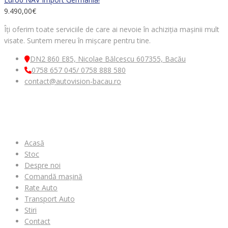
9.490,00
€
Îți oferim toate serviciile de care ai nevoie în achiziția mașinii mult
visate. Suntem mereu în mișcare pentru tine.
DN2 860 E85, Nicolae Bălcescu 607355, Bacău
0758 657 045/ 0758 888 580
contact@autovision-bacau.ro
MENIU
Acasă
Stoc
Despre noi
Comandă mașină
Rate Auto
Transport Auto
Stiri
Contact