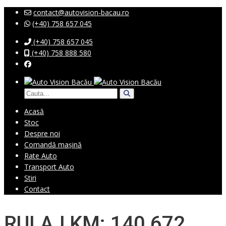
contact@autovision-bacau.ro
(+40) 758 657 045
(+40) 758 657 045
(+40) 758 888 580
Acasă
Stoc
Despre noi
Comandă mașină
Rate Auto
Transport Auto
Stiri
Contact
RULAJ KM: 140 672