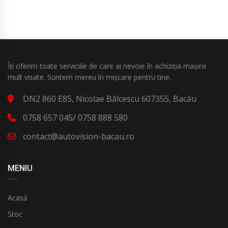
Îți oferim toate serviciile de care ai nevoie în achiziția mașinii
mult visate. Suntem mereu în mișcare pentru tine.
DN2 860 E85, Nicolae Bălcescu 607355, Bacău
0758 657 045/ 0758 888 580
contact@autovision-bacau.ro
MENIU
Acasă
Stoc