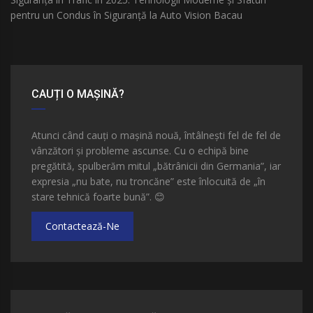
pentru un Condus în Siguranță la Auto Vision Bacau
CAUȚI O MAȘINĂ?
Atunci când cauți o mașină nouă, întâlnești fel de fel de
vânzători și probleme ascunse. Cu o echipă bine
pregătită, spulberăm mitul „bătrânicii din Germania”, iar
expresia „nu bate, nu troncăne” este înlocuită de „în
stare tehnică foarte bună”.
😊
Contactează-Ne