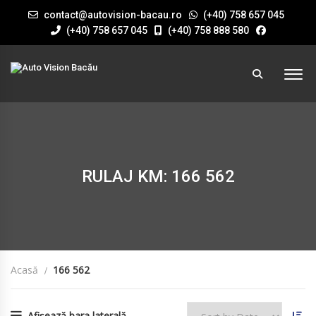
contact@autovision-bacau.ro
(+40) 758 657 045
(+40) 758 657 045
(+40) 758 888 580
RULAJ KM: 166 562
Acasă
166 562
Afișează bara laterală