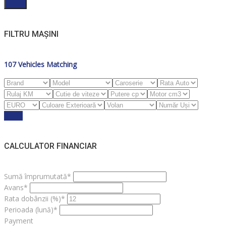
Filter
FILTRU MAȘINI
107
Vehicles Matching
Reset
CALCULATOR FINANCIAR
Sumă împrumutată*
Avans*
Rata dobânzii (%)*
Perioada (lună)*
Payment