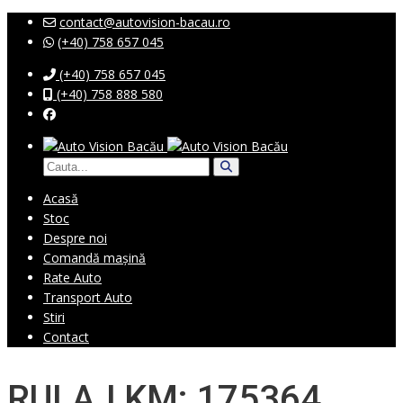
contact@autovision-bacau.ro
(+40) 758 657 045
(+40) 758 657 045
(+40) 758 888 580
Acasă
Stoc
Despre noi
Comandă mașină
Rate Auto
Transport Auto
Stiri
Contact
RULAJ KM: 175364