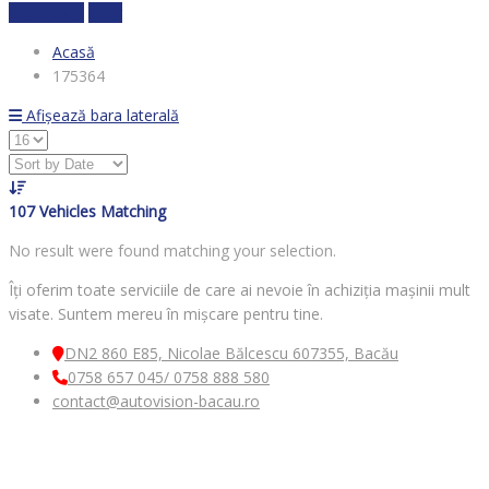
Calculează
clear
Acasă
175364
Afișează bara laterală
107
Vehicles Matching
No result were found matching your selection.
Îți oferim toate serviciile de care ai nevoie în achiziția mașinii mult
visate. Suntem mereu în mișcare pentru tine.
DN2 860 E85, Nicolae Bălcescu 607355, Bacău
0758 657 045/ 0758 888 580
contact@autovision-bacau.ro
MENIU