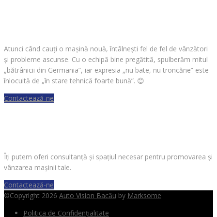
CAUȚI O MAȘINĂ?
Atunci când cauți o mașină nouă, întâlnești fel de fel de vânzători
și probleme ascunse. Cu o echipă bine pregătită, spulberăm mitul
„bătrânicii din Germania”, iar expresia „nu bate, nu troncăne” este
înlocuită de „în stare tehnică foarte bună”.
😊
Contactează-ne
VREI SĂ VINZI O MAȘINĂ?
Îți putem oferi consultanță și spațiul necesar pentru promovarea și
vânzarea mașinii tale.
Contactează-ne
©Copyright 2026
Auto Vision Bacău
by
Marksome
Politica de Confidențialitate