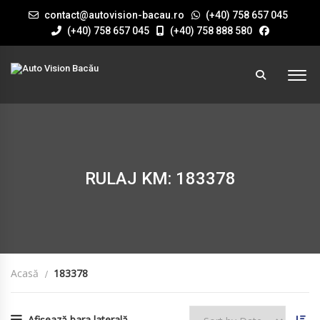
contact@autovision-bacau.ro
(+40) 758 657 045
(+40) 758 657 045
(+40) 758 888 580
RULAJ KM: 183378
Acasă
183378
Afișează bara laterală