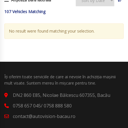
107
Vehicles Matching
No result were found matching your selection.
Îți oferim toate serviciile de care ai nevoie în achiziția mașinii
mult visate. Suntem mereu în mișcare pentru tine.
DN2 860 E85, Nicolae Bălcescu 607355, Bacău
0758 657 045/ 0758 888 580
contact@autovision-bacau.ro