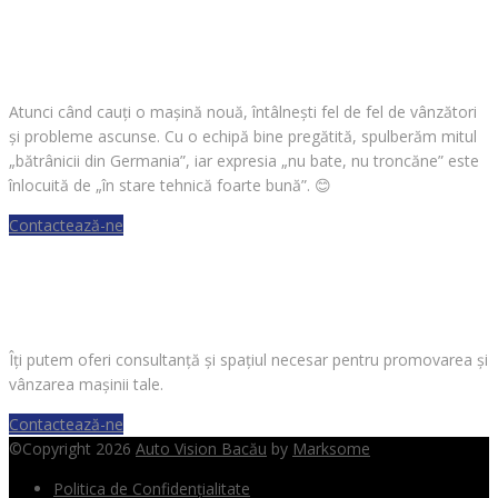
CAUȚI O MAȘINĂ?
Atunci când cauți o mașină nouă, întâlnești fel de fel de vânzători
și probleme ascunse. Cu o echipă bine pregătită, spulberăm mitul
„bătrânicii din Germania”, iar expresia „nu bate, nu troncăne” este
înlocuită de „în stare tehnică foarte bună”.
😊
Contactează-ne
VREI SĂ VINZI O MAȘINĂ?
Îți putem oferi consultanță și spațiul necesar pentru promovarea și
vânzarea mașinii tale.
Contactează-ne
©Copyright 2026
Auto Vision Bacău
by
Marksome
Politica de Confidențialitate