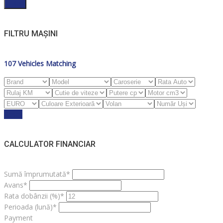
Filter
FILTRU MAȘINI
107
Vehicles Matching
Reset
CALCULATOR FINANCIAR
Sumă împrumutată*
Avans*
Rata dobânzii (%)*
Perioada (lună)*
Payment