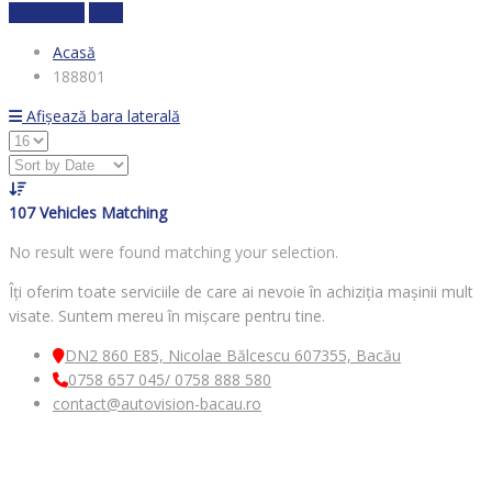
Calculează
clear
Acasă
188801
Afișează bara laterală
107
Vehicles Matching
No result were found matching your selection.
Îți oferim toate serviciile de care ai nevoie în achiziția mașinii mult
visate. Suntem mereu în mișcare pentru tine.
DN2 860 E85, Nicolae Bălcescu 607355, Bacău
0758 657 045/ 0758 888 580
contact@autovision-bacau.ro
MENIU