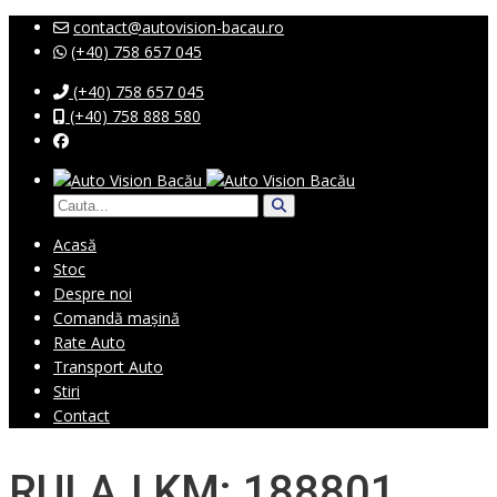
contact@autovision-bacau.ro
(+40) 758 657 045
(+40) 758 657 045
(+40) 758 888 580
Acasă
Stoc
Despre noi
Comandă mașină
Rate Auto
Transport Auto
Stiri
Contact
RULAJ KM: 188801