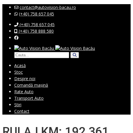
contact@autovision-bacau.ro
(+40) 758 657 045
(+40) 758 657 045
(+40) 758 888 580
Acasă
Stoc
Despre noi
Comandă mașină
Rate Auto
Transport Auto
Stiri
Contact
RULAJ KM: 192 361