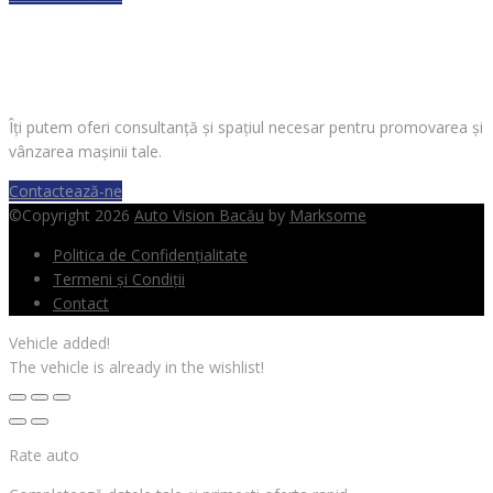
VREI SĂ VINZI O MAȘINĂ?
Îți putem oferi consultanță și spațiul necesar pentru promovarea și
vânzarea mașinii tale.
Contactează-ne
©Copyright 2026
Auto Vision Bacău
by
Marksome
Politica de Confidențialitate
Termeni și Condiții
Contact
Vehicle added!
The vehicle is already in the wishlist!
Rate auto