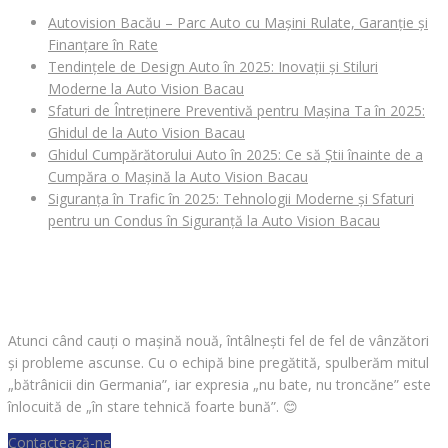
Autovision Bacău – Parc Auto cu Mașini Rulate, Garanție și
Finanțare în Rate
Tendințele de Design Auto în 2025: Inovații și Stiluri
Moderne la Auto Vision Bacau
Sfaturi de Întreținere Preventivă pentru Mașina Ta în 2025:
Ghidul de la Auto Vision Bacau
Ghidul Cumpărătorului Auto în 2025: Ce să Știi înainte de a
Cumpăra o Mașină la Auto Vision Bacau
Siguranța în Trafic în 2025: Tehnologii Moderne și Sfaturi
pentru un Condus în Siguranță la Auto Vision Bacau
CAUȚI O MAȘINĂ?
Atunci când cauți o mașină nouă, întâlnești fel de fel de vânzători
și probleme ascunse. Cu o echipă bine pregătită, spulberăm mitul
„bătrânicii din Germania”, iar expresia „nu bate, nu troncăne” este
înlocuită de „în stare tehnică foarte bună”.
😊
Contactează-ne