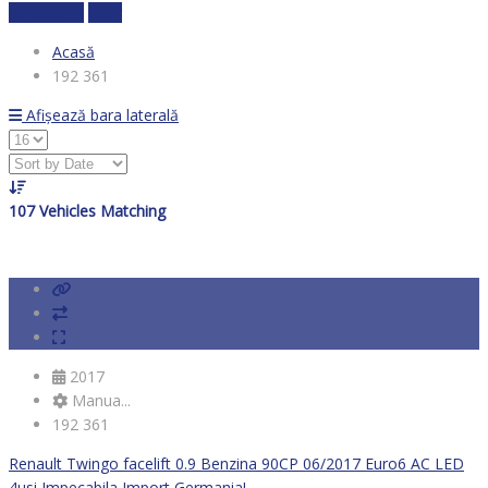
Calculează
clear
Acasă
192 361
Afișează bara laterală
107
Vehicles Matching
2017
Manua...
192 361
Renault Twingo facelift 0.9 Benzina 90CP 06/2017 Euro6 AC LED
4usi Impecabila Import Germania!