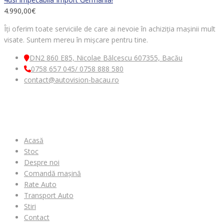
4.990,00
€
Îți oferim toate serviciile de care ai nevoie în achiziția mașinii mult
visate. Suntem mereu în mișcare pentru tine.
DN2 860 E85, Nicolae Bălcescu 607355, Bacău
0758 657 045/ 0758 888 580
contact@autovision-bacau.ro
MENIU
Acasă
Stoc
Despre noi
Comandă mașină
Rate Auto
Transport Auto
Stiri
Contact