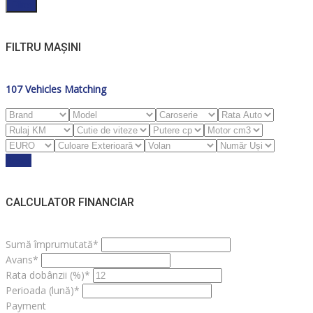
Filter
FILTRU MAȘINI
107
Vehicles Matching
Reset
CALCULATOR FINANCIAR
Sumă împrumutată*
Avans*
Rata dobânzii (%)*
Perioada (lună)*
Payment