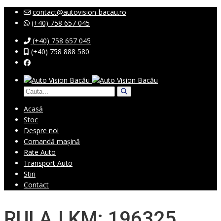
contact@autovision-bacau.ro
(+40) 758 657 045
(+40) 758 657 045
(+40) 758 888 580
Acasă
Stoc
Despre noi
Comandă mașină
Rate Auto
Transport Auto
Stiri
Contact
RULAJ KM: 196325