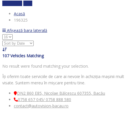
Calculează
clear
Acasă
196325
Afișează bara laterală
107
Vehicles Matching
No result were found matching your selection.
Îți oferim toate serviciile de care ai nevoie în achiziția mașinii mult
visate. Suntem mereu în mișcare pentru tine.
DN2 860 E85, Nicolae Bălcescu 607355, Bacău
0758 657 045/ 0758 888 580
contact@autovision-bacau.ro
MENIU