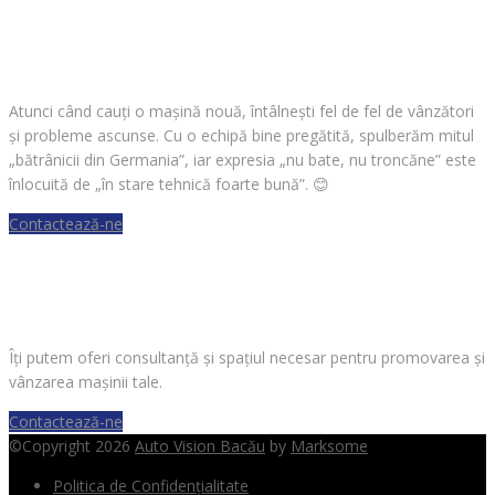
CAUȚI O MAȘINĂ?
Atunci când cauți o mașină nouă, întâlnești fel de fel de vânzători
și probleme ascunse. Cu o echipă bine pregătită, spulberăm mitul
„bătrânicii din Germania”, iar expresia „nu bate, nu troncăne” este
înlocuită de „în stare tehnică foarte bună”.
😊
Contactează-ne
VREI SĂ VINZI O MAȘINĂ?
Îți putem oferi consultanță și spațiul necesar pentru promovarea și
vânzarea mașinii tale.
Contactează-ne
©Copyright 2026
Auto Vision Bacău
by
Marksome
Politica de Confidențialitate