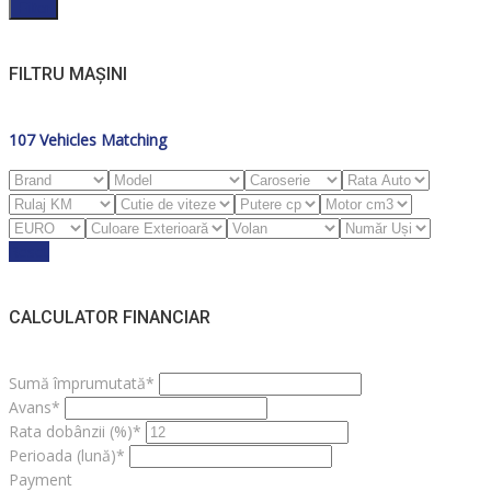
Filter
FILTRU MAȘINI
107
Vehicles Matching
Reset
CALCULATOR FINANCIAR
Sumă împrumutată*
Avans*
Rata dobânzii (%)*
Perioada (lună)*
Payment