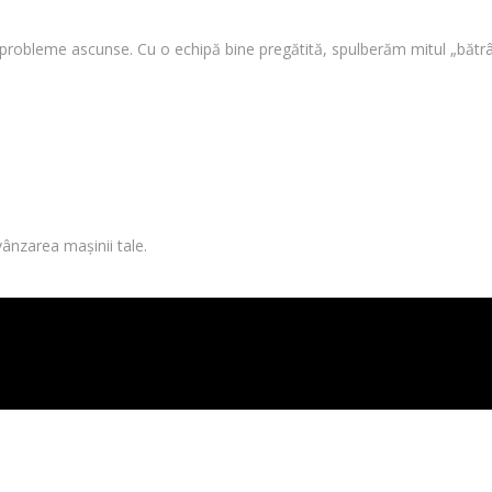
i probleme ascunse. Cu o echipă bine pregătită, spulberăm mitul „bătrâ
vânzarea mașinii tale.