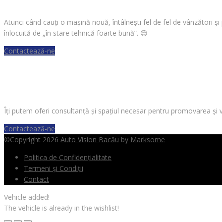
Atunci când cauți o mașină nouă, întâlnești fel de fel de vânzători ș
înlocuită de „în stare tehnică foarte bună”.
😊
Contactează-ne
VREI SĂ VINZI O MAȘINĂ?
Îți putem oferi consultanță și spațiul necesar pentru promovarea și 
Contactează-ne
©Copyright 2026
Auto Vision Bacău
by
Marksome
Politica de Confidențialitate
Termeni și Condiții
Contact
Vehicle added!
The vehicle is already in the wishlist!