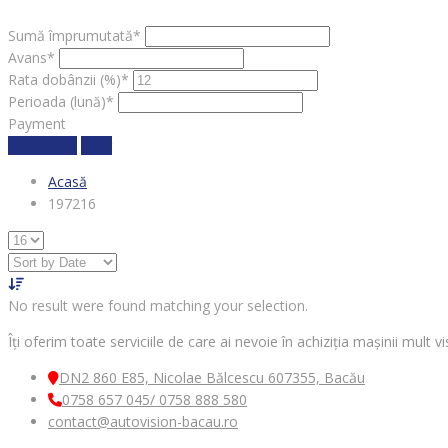
Sumă împrumutată*
Avans*
Rata dobânzii (%)*
Perioada (lună)*
Payment
Calculează
clear
Acasă
197216
No result were found matching your selection.
Îți oferim toate serviciile de care ai nevoie în achiziția mașinii mult
DN2 860 E85, Nicolae Bălcescu 607355, Bacău
0758 657 045/ 0758 888 580
contact@autovision-bacau.ro