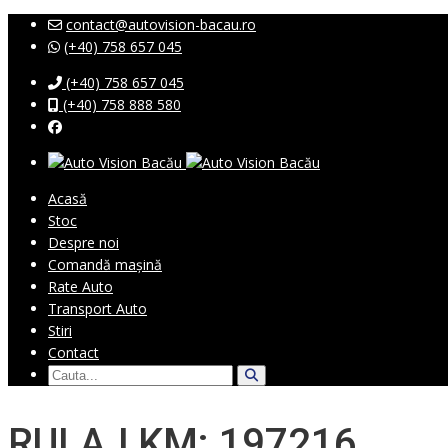
contact@autovision-bacau.ro
(+40) 758 657 045
(+40) 758 657 045
(+40) 758 888 580
Acasă
Stoc
Despre noi
Comandă mașină
Rate Auto
Transport Auto
Stiri
Contact
RULAJ KM: 197216