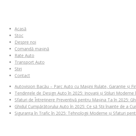
MENIU
Acasă
Stoc
Despre noi
Comandă mașină
Rate Auto
Transport Auto
Stiri
Contact
Autovision Bacău – Parc Auto cu Mașini Rulate, Garanție și Fi
Tendințele de Design Auto în 2025: Inovații și Stiluri Moderne
Sfaturi de Întreținere Preventivă pentru Mașina Ta în 2025: Gh
Ghidul Cumpărătorului Auto în 2025: Ce să Știi înainte de a 
Siguranța în Trafic în 2025: Tehnologii Moderne și Sfaturi pen
CAUȚI O MAȘINĂ?