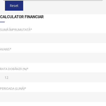
Reset
CALCULATOR FINANCIAR
SUMĂ ÎMPRUMUTATĂ*
AVANS*
RATA DOBÂNZII (%)*
PERIOADA (LUNĂ)*