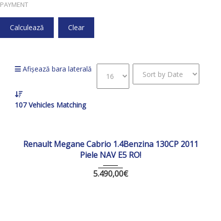
PAYMENT
Calculează
Clear
Acasă
203861
Afișează bara laterală
107
Vehicles Matching
2011
Manua...
203861 km
Renault Megane Cabrio 1.4Benzina 130CP 2011
Piele NAV E5 RO!
5.490,00
€