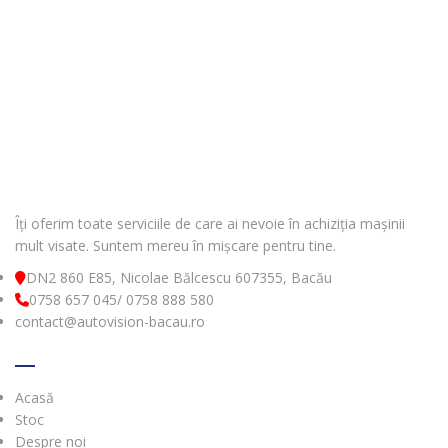
Îți oferim toate serviciile de care ai nevoie în achiziția mașinii
mult visate. Suntem mereu în mișcare pentru tine.
DN2 860 E85, Nicolae Bălcescu 607355, Bacău
0758 657 045/ 0758 888 580
contact@autovision-bacau.ro
MENIU
Acasă
Stoc
Despre noi