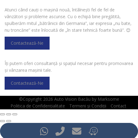
Atunci când cauți o mașină nouă, întâlnești fel de fel de
vânzători și probleme ascunse. Cu o echipă bine pregătită,
spulberăm mitul „bătrânicii din Germania”, iar expresia „nu bate,
nu troncăne” este înlocuită de „în stare tehnică foarte bună”.
😊
Contactează-Ne
VREI SĂ VINZI O MAȘINĂ?
Îți putem oferi consultanță și spațiul necesar pentru promovarea
și vânzarea mașinii tale.
Contactează-Ne
©Copyright 2026
Auto Vision Bacău
by
Marksome
Politica de Confidențialitate
Termeni și Condiții
Contact