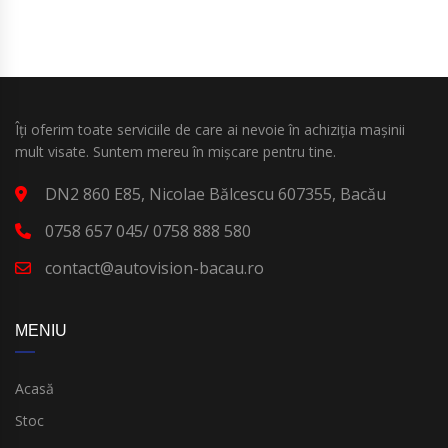
Îți oferim toate serviciile de care ai nevoie în achiziția mașinii
mult visate. Suntem mereu în mișcare pentru tine.
DN2 860 E85, Nicolae Bălcescu 607355, Bacău
0758 657 045/ 0758 888 580
contact@autovision-bacau.ro
MENIU
Acasă
Stoc