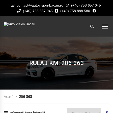
contact@autovision-bacau.ro
(+40) 758 657 045
(+40) 758 657 045
(+40) 758 888 580
RULAJ KM: 206 363
Acasă
206 363
Afișează bara laterală