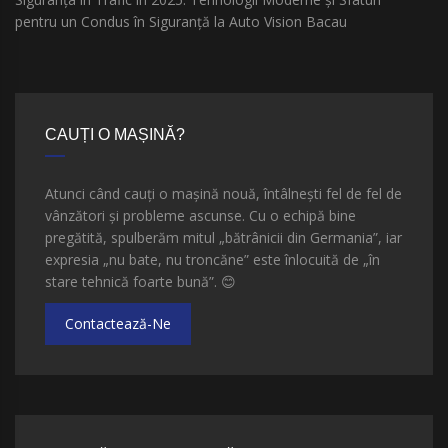
pentru un Condus în Siguranță la Auto Vision Bacau
CAUȚI O MAȘINĂ?
Atunci când cauți o mașină nouă, întâlnești fel de fel de
vânzători și probleme ascunse. Cu o echipă bine
pregătită, spulberăm mitul „bătrânicii din Germania”, iar
expresia „nu bate, nu troncăne” este înlocuită de „în
stare tehnică foarte bună”.
😊
Contactează-Ne