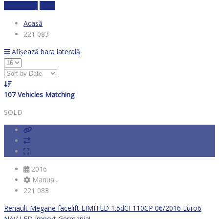
Calculează
clear
Acasă
221 083
Afișează bara laterală
107
Vehicles Matching
SOLD
2016
Manua...
221 083
Renault Megane facelift LIMITED 1.5dCI 110CP 06/2016 Euro6
NAV LED Import Germania!