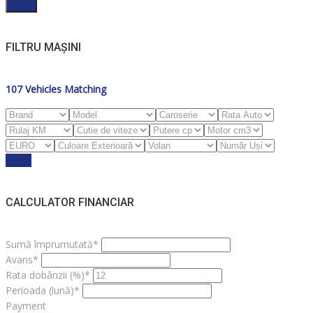
Filter
FILTRU MAȘINI
107
Vehicles Matching
Reset
CALCULATOR FINANCIAR
Sumă împrumutată*
Avans*
Rata dobânzii (%)*
Perioada (lună)*
Payment