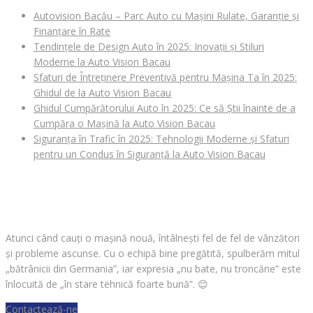
Autovision Bacău – Parc Auto cu Mașini Rulate, Garanție și
Finanțare în Rate
Tendințele de Design Auto în 2025: Inovații și Stiluri
Moderne la Auto Vision Bacau
Sfaturi de Întreținere Preventivă pentru Mașina Ta în 2025:
Ghidul de la Auto Vision Bacau
Ghidul Cumpărătorului Auto în 2025: Ce să Știi înainte de a
Cumpăra o Mașină la Auto Vision Bacau
Siguranța în Trafic în 2025: Tehnologii Moderne și Sfaturi
pentru un Condus în Siguranță la Auto Vision Bacau
CAUȚI O MAȘINĂ?
Atunci când cauți o mașină nouă, întâlnești fel de fel de vânzători
și probleme ascunse. Cu o echipă bine pregătită, spulberăm mitul
„bătrânicii din Germania”, iar expresia „nu bate, nu troncăne” este
înlocuită de „în stare tehnică foarte bună”.
😊
Contactează-ne