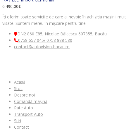
6.490,00
€
Îți oferim toate serviciile de care ai nevoie în achiziția mașinii mult
visate. Suntem mereu în mișcare pentru tine.
DN2 860 E85, Nicolae Bălcescu 607355, Bacău
0758 657 045/ 0758 888 580
contact@autovision-bacau.ro
MENIU
Acasă
Stoc
Despre noi
Comandă mașină
Rate Auto
Transport Auto
Stiri
Contact