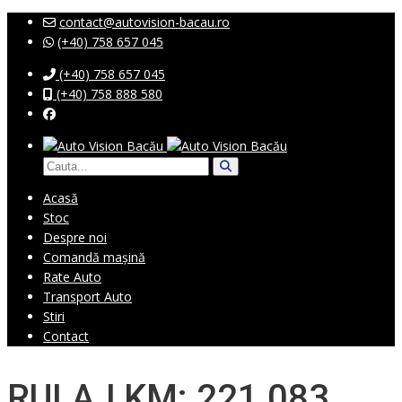
contact@autovision-bacau.ro
(+40) 758 657 045
(+40) 758 657 045
(+40) 758 888 580
Acasă
Stoc
Despre noi
Comandă mașină
Rate Auto
Transport Auto
Stiri
Contact
RULAJ KM: 221 083