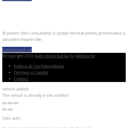
VREI SĂ VINZI O MAȘINĂ?
Îți putem oferi consultanță și spațiul necesar pentru promovarea și
vânzarea mașinii tale.
Contactează-ne
©Copyright 2026
Auto Vision Bacău
by
Marksome
Politica de Confidențialitate
Termeni și Condiții
Contact
Vehicle added!
The vehicle is already in the wishlist!
Rate auto