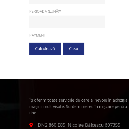
PERIOADA (LUNĂ)*
PAYMENT
Calculează
Clear
Îți oferim toate serviciile de care ai nevoie în achiziția
mașinii mult visate. Suntem mereu în mișcare pentru
tine.
DN2 860 E85, Nicolae Bălcescu 607355,