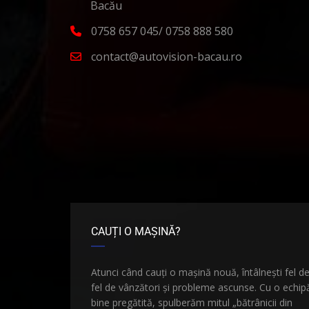
Bacău
0758 657 045/ 0758 888 580
contact@autovision-bacau.ro
CAUȚI O MAȘINĂ?
Atunci când cauți o mașină nouă, întâlnești fel d
fel de vânzători și probleme ascunse. Cu o echip
bine pregătită, spulberăm mitul „bătrânicii din