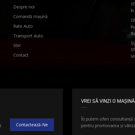
Sf
Despre noi
în
Comandă mașină
Gh
Rate Auto
în
B
Transport Auto
Si
Stiri
Sf
Contact
Vi
VREI SĂ VINZI O MAȘINĂ
e
Îți putem oferi consultanță 
Contactează-Ne
ă
pentru promovarea și vânzar