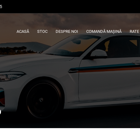
45
ACASĂ
STOC
DESPRE NOI
COMANDĂ MAȘINĂ
RATE
6