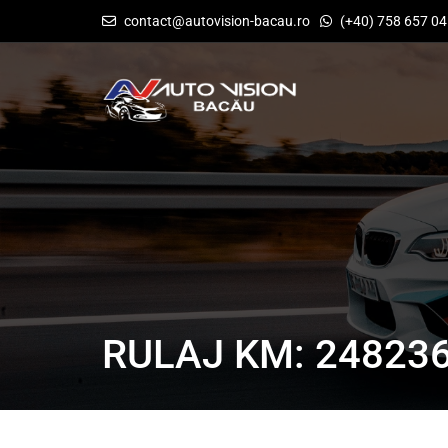
contact@autovision-bacau.ro
(+40) 758 657 0
RULAJ KM: 24823