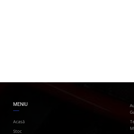
MENIU
Au
Ga
Acasă
Te
Mo
Stoc