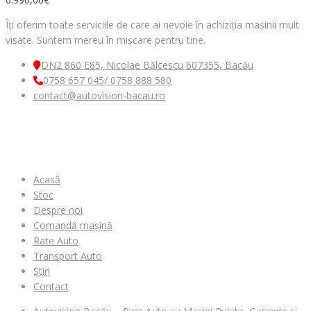
Îți oferim toate serviciile de care ai nevoie în achiziția mașinii mult
visate. Suntem mereu în mișcare pentru tine.
DN2 860 E85, Nicolae Bălcescu 607355, Bacău
0758 657 045/ 0758 888 580
contact@autovision-bacau.ro
MENIU
Acasă
Stoc
Despre noi
Comandă mașină
Rate Auto
Transport Auto
Stiri
Contact