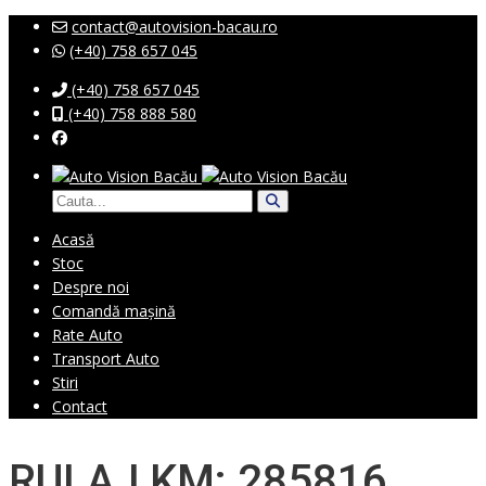
contact@autovision-bacau.ro
(+40) 758 657 045
(+40) 758 657 045
(+40) 758 888 580
Acasă
Stoc
Despre noi
Comandă mașină
Rate Auto
Transport Auto
Stiri
Contact
RULAJ KM: 285816