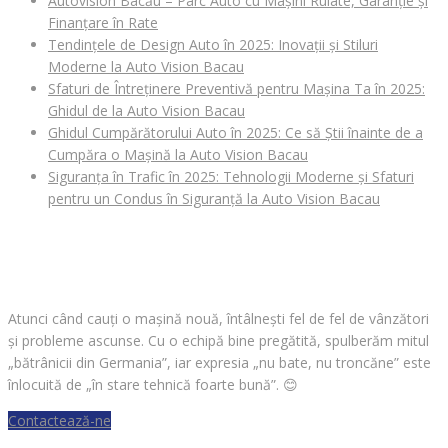
Autovision Bacău – Parc Auto cu Mașini Rulate, Garanție și
Finanțare în Rate
Tendințele de Design Auto în 2025: Inovații și Stiluri
Moderne la Auto Vision Bacau
Sfaturi de Întreținere Preventivă pentru Mașina Ta în 2025:
Ghidul de la Auto Vision Bacau
Ghidul Cumpărătorului Auto în 2025: Ce să Știi înainte de a
Cumpăra o Mașină la Auto Vision Bacau
Siguranța în Trafic în 2025: Tehnologii Moderne și Sfaturi
pentru un Condus în Siguranță la Auto Vision Bacau
CAUȚI O MAȘINĂ?
Atunci când cauți o mașină nouă, întâlnești fel de fel de vânzători
și probleme ascunse. Cu o echipă bine pregătită, spulberăm mitul
„bătrânicii din Germania”, iar expresia „nu bate, nu troncăne” este
înlocuită de „în stare tehnică foarte bună”.
😊
Contactează-ne