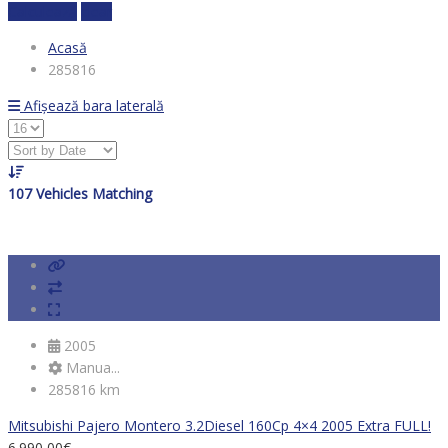
Calculează
clear
Acasă
285816
Afișează bara laterală
107
Vehicles Matching
2005
Manua...
285816 km
Mitsubishi Pajero Montero 3.2Diesel 160Cp 4×4 2005 Extra FULL!
6.990,00
€