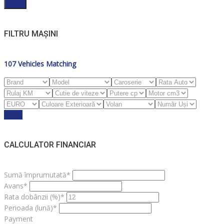
Filter
FILTRU MAȘINI
107
Vehicles Matching
Reset
CALCULATOR FINANCIAR
Sumă împrumutată*
Avans*
Rata dobânzii (%)*
Perioada (lună)*
Payment