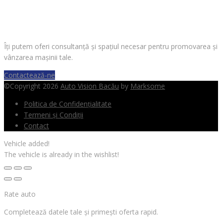
VREI SĂ VINZI O MAȘINĂ?
Îți putem oferi consultanță și spațiul necesar pentru promovarea și
vânzarea mașinii tale.
Contactează-ne
©Copyright 2026
Auto Vision Bacău
by
Marksome
Politica de Confidențialitate
Termeni și Condiții
Contact
Vehicle added!
The vehicle is already in the wishlist!
Rate auto
Completează datele tale și primești oferta rapid.