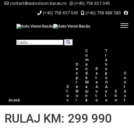
contact@autovision-bacau.ro
(+40) 758 657 045
(+40) 758 657 045
(+40) 758 888 580
C
T
O
R
M
A
D
A
N
E
N
R
S
S
D
A
P
C
P
Ă
T
O
O
R
M
E
Rt
N
S
E
A
A
A
T
T
N
Și
U
U
S
A
O
O
N
T
T
Ti
C
Acasă
C
I
Ă
O
O
Ri
T
RULAJ KM: 299 990