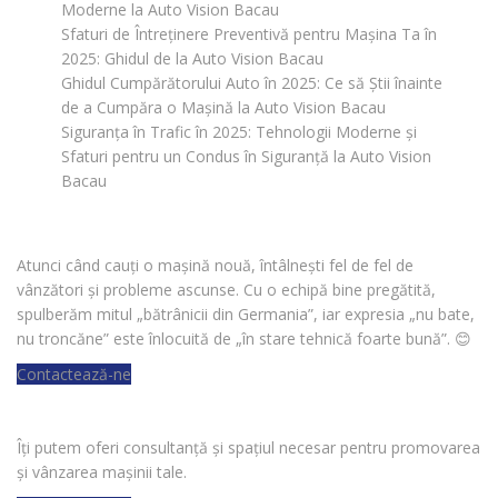
Moderne la Auto Vision Bacau
Sfaturi de Întreținere Preventivă pentru Mașina Ta în
2025: Ghidul de la Auto Vision Bacau
Ghidul Cumpărătorului Auto în 2025: Ce să Știi înainte
de a Cumpăra o Mașină la Auto Vision Bacau
Siguranța în Trafic în 2025: Tehnologii Moderne și
Sfaturi pentru un Condus în Siguranță la Auto Vision
Bacau
CAUȚI O MAȘINĂ?
Atunci când cauți o mașină nouă, întâlnești fel de fel de
vânzători și probleme ascunse. Cu o echipă bine pregătită,
spulberăm mitul „bătrânicii din Germania”, iar expresia „nu bate,
nu troncăne” este înlocuită de „în stare tehnică foarte bună”.
😊
Contactează-ne
VREI SĂ VINZI O MAȘINĂ?
Îți putem oferi consultanță și spațiul necesar pentru promovarea
și vânzarea mașinii tale.