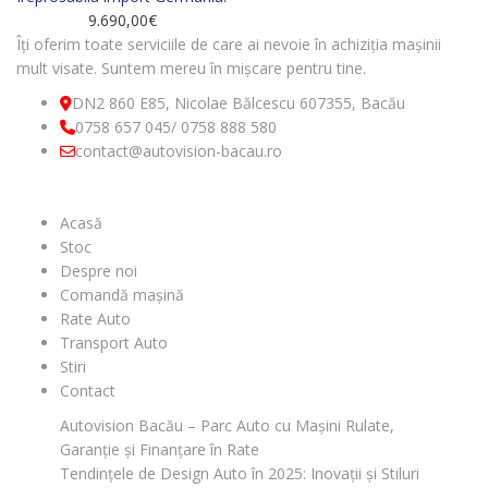
9.690,00
€
Îți oferim toate serviciile de care ai nevoie în achiziția mașinii
mult visate. Suntem mereu în mișcare pentru tine.
DN2 860 E85, Nicolae Bălcescu 607355, Bacău
0758 657 045/ 0758 888 580
contact@autovision-bacau.ro
MENIU
Acasă
Stoc
Despre noi
Comandă mașină
Rate Auto
Transport Auto
Stiri
Contact
Autovision Bacău – Parc Auto cu Mașini Rulate,
Garanție și Finanțare în Rate
Tendințele de Design Auto în 2025: Inovații și Stiluri