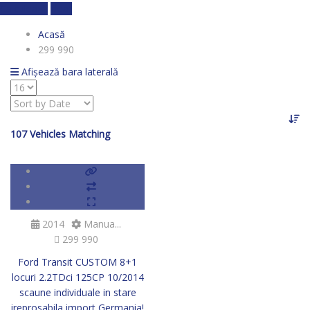
Calculează
clear
Acasă
299 990
Afișează bara laterală
107
Vehicles Matching
SOLD
2014
Manua...
299 990
Ford Transit CUSTOM 8+1
locuri 2.2TDci 125CP 10/2014
scaune individuale in stare
ireprosabila import Germania!