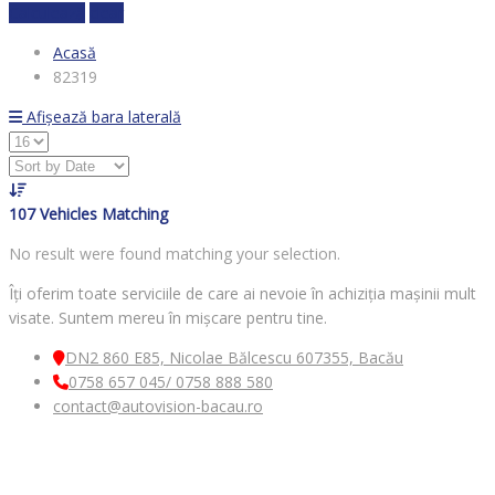
Calculează
clear
Acasă
82319
Afișează bara laterală
107
Vehicles Matching
No result were found matching your selection.
Îți oferim toate serviciile de care ai nevoie în achiziția mașinii mult
visate. Suntem mereu în mișcare pentru tine.
DN2 860 E85, Nicolae Bălcescu 607355, Bacău
0758 657 045/ 0758 888 580
contact@autovision-bacau.ro
MENIU