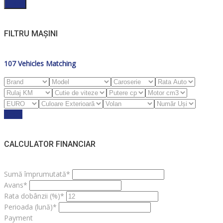
Filter
FILTRU MAȘINI
107
Vehicles Matching
Reset
CALCULATOR FINANCIAR
Sumă împrumutată*
Avans*
Rata dobânzii (%)*
Perioada (lună)*
Payment