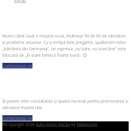
Bacau
CAUȚI O MAȘINĂ?
Atunci când cauți o mașină nouă, întâlnești fel de fel de vânzători
și probleme ascunse. Cu o echipă bine pregătită, spulberăm mitul
„bătrânicii din Germania”, iar expresia „nu bate, nu troncăne” este
înlocuită de „în stare tehnică foarte bună”.
😊
Contactează-ne
VREI SĂ VINZI O MAȘINĂ?
Îți putem oferi consultanță și spațiul necesar pentru promovarea și
vânzarea mașinii tale.
Contactează-ne
©Copyright 2026
Auto Vision Bacău
by
Marksome