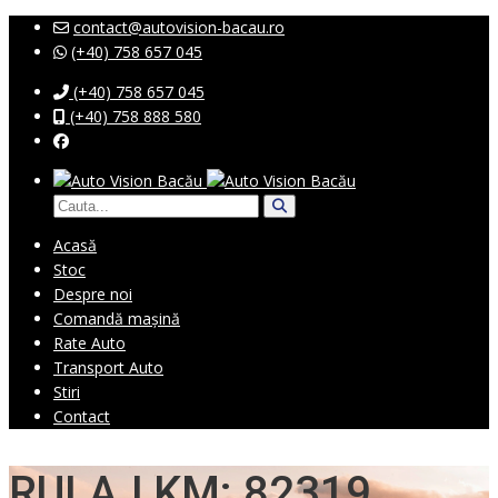
contact@autovision-bacau.ro
(+40) 758 657 045
(+40) 758 657 045
(+40) 758 888 580
Acasă
Stoc
Despre noi
Comandă mașină
Rate Auto
Transport Auto
Stiri
Contact
RULAJ KM: 82319